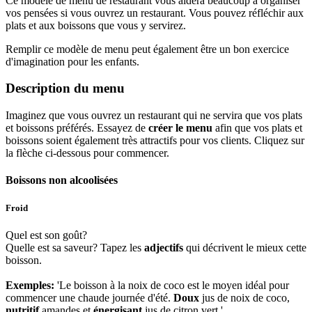
Ce modèle de menu de restaurant vous aidera beaucoup à organiser
vos pensées si vous ouvrez un restaurant. Vous pouvez réfléchir aux
plats et aux boissons que vous y servirez.
Remplir ce modèle de menu peut également être un bon exercice
d'imagination pour les enfants.
Description du menu
Imaginez que vous ouvrez un restaurant qui ne servira que vos plats
et boissons préférés. Essayez de
créer le menu
afin que vos plats et
boissons soient également très attractifs pour vos clients. Cliquez sur
la flèche ci-dessous pour commencer.
Boissons non alcoolisées
Froid
Quel est son goût?
Quelle est sa saveur? Tapez les
adjectifs
qui décrivent le mieux cette
boisson.
Exemples:
'Le boisson à la noix de coco est le moyen idéal pour
commencer une chaude journée d'été.
Doux
jus de noix de coco,
nutritif
amandes et
énergisant
jus de citron vert.'