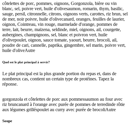
côtelettes de porc, pommes, oignons, Gorgonzola, bière ou vin
blanc, sel, poivre vert, huile d'olive
saumon, romarin, thym, basilic,
sauge, persil, citronnelle, citrons, oignons verts, carottes, riz brun, sel
de mer, noir poivre, huile d'olive
canard, oranges, feuilles de laurier,
oignon, Cointreau, vin rouge, marmelade d'orange, pommes de
terre, lait, beurre, maïzena, sel
dinde, miel, oignons, ail, courgette,
aubergines, champignons, sel, blanc et poivron vert, huile
d'olive
poulet, oignon, sauce tomate, yaourt, beurre, brocoli, ail,
poudre de cari, cannelle, paprika, gingembre, sel marin, poivre vert,
huile d'olive
Autre
Quel est le plat principal à servir?
Le plat principal est la plus grande portion du repas et, dans de
nombreux cas, contient un certain type de protéines. Tapez la
réponse.
gorgonzola et côtelettes de porc aux pommes
saumon au four avec
riz brun
canard à l'orange avec purée de pommes de terre
dinde rôtie
aux légumes grillés
poulet au curry avec purée de brocoli
Autre
Soupe