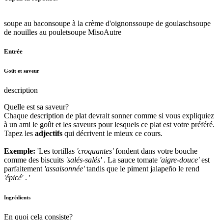
soupe au bacon
soupe à la crème d'oignons
soupe de goulasch
soupe
de nouilles au poulet
soupe Miso
Autre
Entrée
Goût et saveur
description
Quelle est sa saveur?
Chaque description de plat devrait sonner comme si vous expliquiez
à un ami le goût et les saveurs pour lesquels ce plat est votre préféré.
Tapez les
adjectifs
qui décrivent le mieux ce cours.
Exemple:
'Les tortillas
'croquantes'
fondent dans votre bouche
comme des biscuits
'salés-salés'
. La sauce tomate
'aigre-douce'
est
parfaitement
'assaisonnée'
tandis que le piment jalapeño le rend
'épicé'
. '
Ingrédients
En quoi cela consiste?