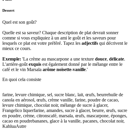
Dessert
Quel est son goût?
Quelle est sa saveur? Chaque description de plat devrait sonner
comme si vous expliquiez à un ami le goût et les saveurs pour
lesquels ce plat est votre préféré. Tapez les
adjectifs
qui décrivent le
mieux ce cours.
Exemple:
'La crème au mascarpone a une texture
douce
,
délicate
.
L'arrière-goût
exquis
est également donné par le mélange entre le
café et le vin Marsala
arôme noisette-vanille
.'
En quoi cela consiste
farine, levure chimique, sel, sucre blanc, lait, œufs, beurre
huile de
canola en aérosol, œufs, crème vanille, farine, poudre de cacao,
levure chimique, chocolat noir, mélange de sucre à glacer,
Frangelico liquer
farine, amandes, sucre à glacer, beurre, œufs, sucre
en poudre, crème, citrons
café, marsala, œufs, mascarpone, éponges,
cacao en poudre
bananes, glace à la vanille, pacanes, chocolat noir,
Kahlua
Autre