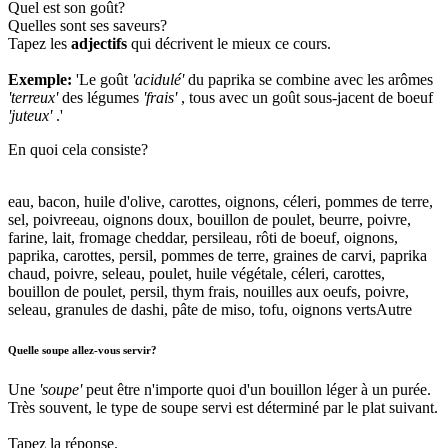
Quel est son goût?
Quelles sont ses saveurs?
Tapez les
adjectifs
qui décrivent le mieux ce cours.
Exemple:
'Le goût
'acidulé'
du paprika se combine avec les arômes
'terreux'
des légumes
'frais'
, tous avec un goût sous-jacent de boeuf
'juteux'
.'
En quoi cela consiste?
eau, bacon, huile d'olive, carottes, oignons, céleri, pommes de terre,
sel, poivre
eau, oignons doux, bouillon de poulet, beurre, poivre,
farine, lait, fromage cheddar, persil
eau, rôti de boeuf, oignons,
paprika, carottes, persil, pommes de terre, graines de carvi, paprika
chaud, poivre, sel
eau, poulet, huile végétale, céleri, carottes,
bouillon de poulet, persil, thym frais, nouilles aux oeufs, poivre,
sel
eau, granules de dashi, pâte de miso, tofu, oignons verts
Autre
Quelle soupe allez-vous servir?
Une
'soupe'
peut être n'importe quoi d'un bouillon léger à un purée.
Très souvent, le type de soupe servi est déterminé par le plat suivant.
Tapez la réponse.