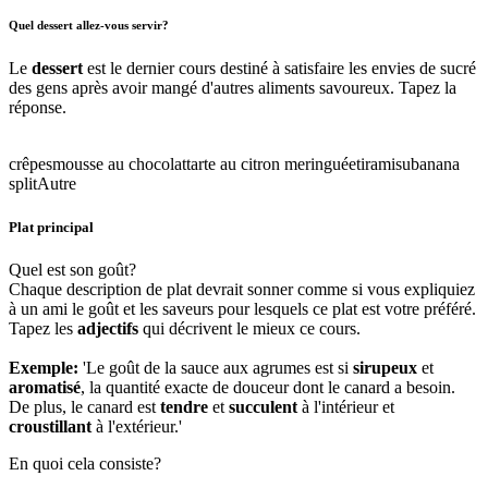
Quel dessert allez-vous servir?
Le
dessert
est le dernier cours destiné à satisfaire les envies de sucré
des gens après avoir mangé d'autres aliments savoureux. Tapez la
réponse.
crêpes
mousse au chocolat
tarte au citron meringuée
tiramisu
banana
split
Autre
Plat principal
Quel est son goût?
Chaque description de plat devrait sonner comme si vous expliquiez
à un ami le goût et les saveurs pour lesquels ce plat est votre préféré.
Tapez les
adjectifs
qui décrivent le mieux ce cours.
Exemple:
'Le goût de la sauce aux agrumes est si
sirupeux
et
aromatisé
, la quantité exacte de douceur dont le canard a besoin.
De plus, le canard est
tendre
et
succulent
à l'intérieur et
croustillant
à l'extérieur.'
En quoi cela consiste?