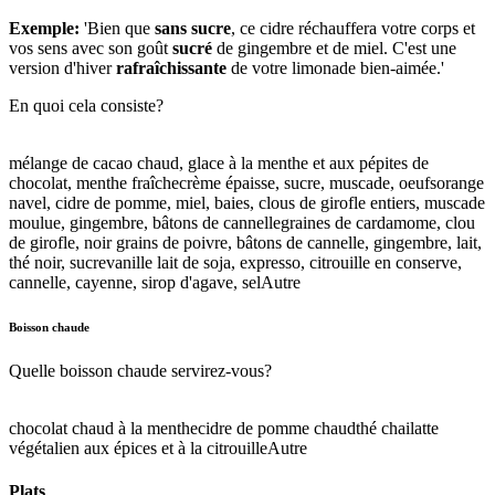
Exemple:
'Bien que
sans sucre
, ce cidre réchauffera votre corps et
vos sens avec son goût
sucré
de gingembre et de miel. C'est une
version d'hiver
rafraîchissante
de votre limonade bien-aimée.'
En quoi cela consiste?
mélange de cacao chaud, glace à la menthe et aux pépites de
chocolat, menthe fraîche
crème épaisse, sucre, muscade, oeufs
orange
navel, cidre de pomme, miel, baies, clous de girofle entiers, muscade
moulue, gingembre, bâtons de cannelle
graines de cardamome, clou
de girofle, noir grains de poivre, bâtons de cannelle, gingembre, lait,
thé noir, sucre
vanille lait de soja, expresso, citrouille en conserve,
cannelle, cayenne, sirop d'agave, sel
Autre
Boisson chaude
Quelle boisson chaude servirez-vous?
chocolat chaud à la menthe
cidre de pomme chaud
thé chai
latte
végétalien aux épices et à la citrouille
Autre
Plats