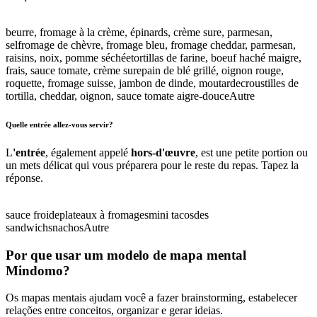
beurre, fromage à la crème, épinards, crème sure, parmesan,
sel
fromage de chèvre, fromage bleu, fromage cheddar, parmesan,
raisins, noix, pomme séchée
tortillas de farine, boeuf haché maigre,
frais, sauce tomate, crème sure
pain de blé grillé, oignon rouge,
roquette, fromage suisse, jambon de dinde, moutarde
croustilles de
tortilla, cheddar, oignon, sauce tomate aigre-douce
Autre
Quelle entrée allez-vous servir?
L
'entrée
, également appelé
hors-d'œuvre
, est une petite portion ou
un mets délicat qui vous préparera pour le reste du repas. Tapez la
réponse.
sauce froide
plateaux à fromages
mini tacos
des
sandwichs
nachos
Autre
Por que usar um modelo de mapa mental
Mindomo?
Os mapas mentais ajudam você a fazer brainstorming, estabelecer
relações entre conceitos, organizar e gerar ideias.