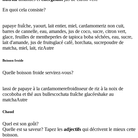
En quoi cela consiste?
papaye fraîche, yaourt, lait entier, miel, cardamome
riz non cuit,
barres de cannelle, eau, amandes, jus de coco, sucre, citron vert,
glace, feuilles de menthe
perles de tapioca boba séchées, eau, sucre,
lait d'amande, jus de fruits
glacé café, horchata, sucre
poudre de
matcha, miel, lait, riz
Autre
Boisson froide
Quelle boisson froide servirez-vous?
lassi de papaye à la cardamome
refroidisseur de riz à la noix de
coco
boba et thé aux bulles
cochata fraîche glacée
shake au
matcha
Autre
Chaud
Quel est son goût?
Quelle est sa saveur? Tapez les
adjectifs
qui décrivent le mieux cette
boisson.