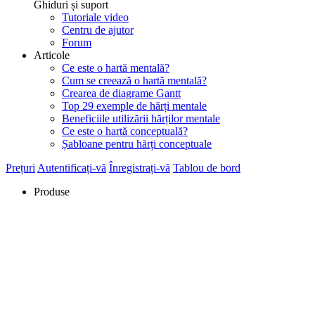
Ghiduri și suport
Tutoriale video
Centru de ajutor
Forum
Articole
Ce este o hartă mentală?
Cum se creează o hartă mentală?
Crearea de diagrame Gantt
Top 29 exemple de hărți mentale
Beneficiile utilizării hărților mentale
Ce este o hartă conceptuală?
Șabloane pentru hărți conceptuale
Prețuri
Autentificați-vă
Înregistrați-vă
Tablou de bord
Produse