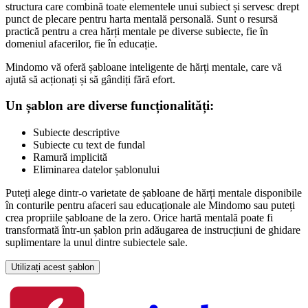
structura care combină toate elementele unui subiect și servesc drept
punct de plecare pentru harta mentală personală. Sunt o resursă
practică pentru a crea hărți mentale pe diverse subiecte, fie în
domeniul afacerilor, fie în educație.
Mindomo vă oferă șabloane inteligente de hărți mentale, care vă
ajută să acționați și să gândiți fără efort.
Un șablon are diverse funcționalități:
Subiecte descriptive
Subiecte cu text de fundal
Ramură implicită
Eliminarea datelor șablonului
Puteți alege dintr-o varietate de șabloane de hărți mentale disponibile
în conturile pentru afaceri sau educaționale ale Mindomo sau puteți
crea propriile șabloane de la zero. Orice hartă mentală poate fi
transformată într-un șablon prin adăugarea de instrucțiuni de ghidare
suplimentare la unul dintre subiectele sale.
Utilizați acest șablon