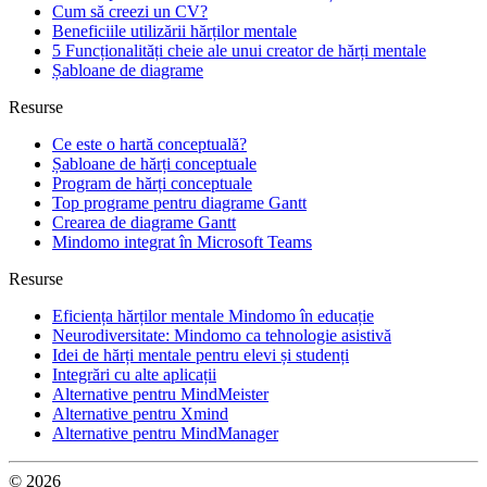
Cum să creezi un CV?
Beneficiile utilizării hărților mentale
5 Funcționalități cheie ale unui creator de hărți mentale
Șabloane de diagrame
Resurse
Ce este o hartă conceptuală?
Șabloane de hărți conceptuale
Program de hărți conceptuale
Top programe pentru diagrame Gantt
Crearea de diagrame Gantt
Mindomo integrat în Microsoft Teams
Resurse
Eficiența hărților mentale Mindomo în educație
Neurodiversitate: Mindomo ca tehnologie asistivă
Idei de hărți mentale pentru elevi și studenți
Integrări cu alte aplicații
Alternative pentru MindMeister
Alternative pentru Xmind
Alternative pentru MindManager
© 2026