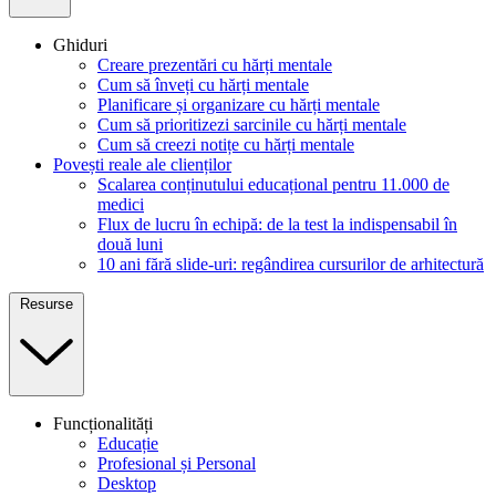
Ghiduri
Creare prezentări cu hărți mentale
Cum să înveți cu hărți mentale
Planificare și organizare cu hărți mentale
Cum să prioritizezi sarcinile cu hărți mentale
Cum să creezi notițe cu hărți mentale
Povești reale ale clienților
Scalarea conținutului educațional pentru 11.000 de
medici
Flux de lucru în echipă: de la test la indispensabil în
două luni
10 ani fără slide-uri: regândirea cursurilor de arhitectură
Resurse
Funcționalități
Educație
Profesional și Personal
Desktop