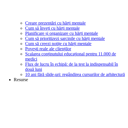
Creare prezentări cu hărți mentale
Cum să înveți cu hărți mentale
Planificare și organizare cu hărți mentale
Cum să prioritizezi sarcinile cu hărți mentale
Cum să creezi notițe cu hărți mentale
Povești reale ale clienților
Scalarea conținutului educațional pentru 11.000 de
medici
Flux de lucru în echipă: de la test la indispensabil în
două luni
10 ani fără slide-uri: regândirea cursurilor de arhitectură
Resurse