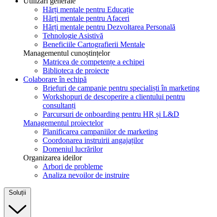
Utilizări generale
Hărți mentale pentru Educație
Hărți mentale pentru Afaceri
Hărți mentale pentru Dezvoltarea Personală
Tehnologie Asistivă
Beneficiile Cartografierii Mentale
Managementul cunoștințelor
Matricea de competențe a echipei
Biblioteca de proiecte
Colaborare în echipă
Briefuri de campanie pentru specialiști în marketing
Workshopuri de descoperire a clientului pentru
consultanți
Parcursuri de onboarding pentru HR și L&D
Managementul proiectelor
Planificarea campaniilor de marketing
Coordonarea instruirii angajaților
Domeniul lucrărilor
Organizarea ideilor
Arbori de probleme
Analiza nevoilor de instruire
Soluții