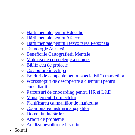
Hărți mentale pentru Educație
Hărți mentale pentru Afaceri
Hărți mentale pentru Dezvoltarea Personală
Tehnologie Asistivă
Beneficiile Cartografierii Mentale
Matricea de competențe a echipei
Biblioteca de proiecte
Colaborare în echipă
Briefuri de campanie pentru specialiști în marketing
Workshopuri de descoperire a clientului pentru
consultanți
Parcursuri de onboarding pentru HR și L&D
Managementul proiectelor
Planificarea campaniilor de marketing
Coordonarea instruirii angajaților
Domeniul lucrărilor
Arbori de probleme
Analiza nevoilor de instruire
Soluții