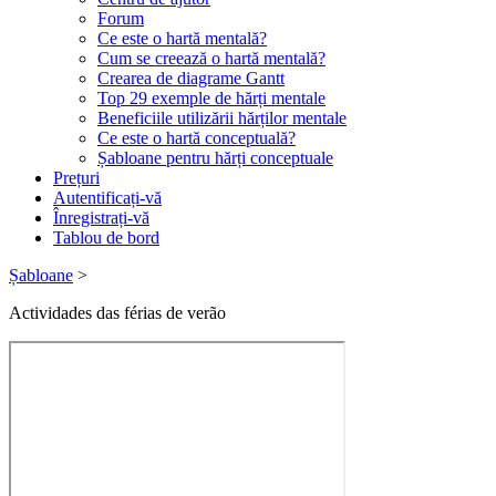
Forum
Ce este o hartă mentală?
Cum se creează o hartă mentală?
Crearea de diagrame Gantt
Top 29 exemple de hărți mentale
Beneficiile utilizării hărților mentale
Ce este o hartă conceptuală?
Șabloane pentru hărți conceptuale
Prețuri
Autentificați-vă
Înregistrați-vă
Tablou de bord
Șabloane
>
Actividades das férias de verão