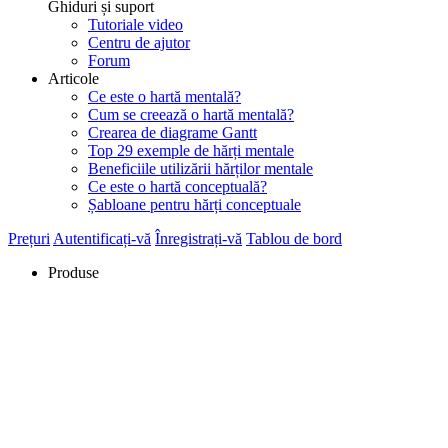
Ghiduri și suport
Tutoriale video
Centru de ajutor
Forum
Articole
Ce este o hartă mentală?
Cum se creează o hartă mentală?
Crearea de diagrame Gantt
Top 29 exemple de hărți mentale
Beneficiile utilizării hărților mentale
Ce este o hartă conceptuală?
Șabloane pentru hărți conceptuale
Prețuri
Autentificați-vă
Înregistrați-vă
Tablou de bord
Produse