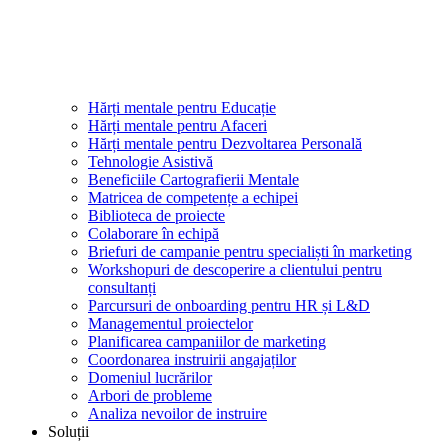
Hărți mentale pentru Educație
Hărți mentale pentru Afaceri
Hărți mentale pentru Dezvoltarea Personală
Tehnologie Asistivă
Beneficiile Cartografierii Mentale
Matricea de competențe a echipei
Biblioteca de proiecte
Colaborare în echipă
Briefuri de campanie pentru specialiști în marketing
Workshopuri de descoperire a clientului pentru
consultanți
Parcursuri de onboarding pentru HR și L&D
Managementul proiectelor
Planificarea campaniilor de marketing
Coordonarea instruirii angajaților
Domeniul lucrărilor
Arbori de probleme
Analiza nevoilor de instruire
Soluții