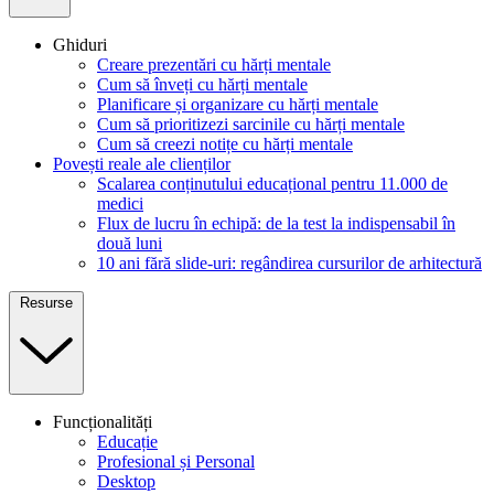
Ghiduri
Creare prezentări cu hărți mentale
Cum să înveți cu hărți mentale
Planificare și organizare cu hărți mentale
Cum să prioritizezi sarcinile cu hărți mentale
Cum să creezi notițe cu hărți mentale
Povești reale ale clienților
Scalarea conținutului educațional pentru 11.000 de
medici
Flux de lucru în echipă: de la test la indispensabil în
două luni
10 ani fără slide-uri: regândirea cursurilor de arhitectură
Resurse
Funcționalități
Educație
Profesional și Personal
Desktop