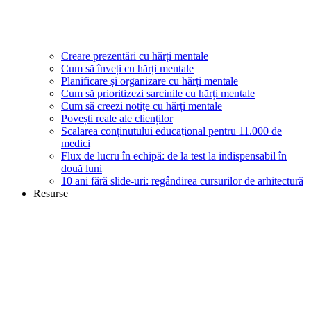
Creare prezentări cu hărți mentale
Cum să înveți cu hărți mentale
Planificare și organizare cu hărți mentale
Cum să prioritizezi sarcinile cu hărți mentale
Cum să creezi notițe cu hărți mentale
Povești reale ale clienților
Scalarea conținutului educațional pentru 11.000 de
medici
Flux de lucru în echipă: de la test la indispensabil în
două luni
10 ani fără slide-uri: regândirea cursurilor de arhitectură
Resurse