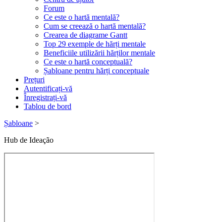
Forum
Ce este o hartă mentală?
Cum se creează o hartă mentală?
Crearea de diagrame Gantt
Top 29 exemple de hărți mentale
Beneficiile utilizării hărților mentale
Ce este o hartă conceptuală?
Șabloane pentru hărți conceptuale
Prețuri
Autentificați-vă
Înregistrați-vă
Tablou de bord
Șabloane
>
Hub de Ideação