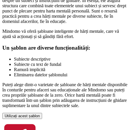
despre un subiect și instrucțiuni de ghidare. În esență, ele asigură
structura care combină toate elementele unui subiect și servesc drept
punct de plecare pentru harta mentală personală. Sunt o resursă
practică pentru a crea hărți mentale pe diverse subiecte, fie în
domeniul afacerilor, fie în educație.
Mindomo vă oferă șabloane inteligente de hărți mentale, care vă
ajută să acționați și să gândiți fără efort.
Un șablon are diverse funcționalități:
Subiecte descriptive
Subiecte cu text de fundal
Ramură implicită
Eliminarea datelor șablonului
Puteți alege dintr-o varietate de șabloane de hărți mentale disponibile
în conturile pentru afaceri sau educaționale ale Mindomo sau puteți
crea propriile șabloane de la zero. Orice hartă mentală poate fi
transformată într-un șablon prin adăugarea de instrucțiuni de ghidare
suplimentare la unul dintre subiectele sale.
Utilizați acest șablon