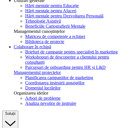
Utilizări generale
Hărți mentale pentru Educație
Hărți mentale pentru Afaceri
Hărți mentale pentru Dezvoltarea Personală
Tehnologie Asistivă
Beneficiile Cartografierii Mentale
Managementul cunoștințelor
Matricea de competențe a echipei
Biblioteca de proiecte
Colaborare în echipă
Briefuri de campanie pentru specialiști în marketing
Workshopuri de descoperire a clientului pentru
consultanți
Parcursuri de onboarding pentru HR și L&D
Managementul proiectelor
Planificarea campaniilor de marketing
Coordonarea instruirii angajaților
Domeniul lucrărilor
Organizarea ideilor
Arbori de probleme
Analiza nevoilor de instruire
Soluții