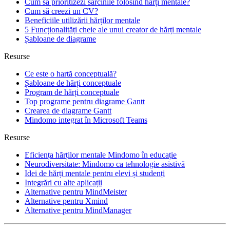
Cum să prioritizezi sarcinile folosind hărți mentale?
Cum să creezi un CV?
Beneficiile utilizării hărților mentale
5 Funcționalități cheie ale unui creator de hărți mentale
Șabloane de diagrame
Resurse
Ce este o hartă conceptuală?
Șabloane de hărți conceptuale
Program de hărți conceptuale
Top programe pentru diagrame Gantt
Crearea de diagrame Gantt
Mindomo integrat în Microsoft Teams
Resurse
Eficiența hărților mentale Mindomo în educație
Neurodiversitate: Mindomo ca tehnologie asistivă
Idei de hărți mentale pentru elevi și studenți
Integrări cu alte aplicații
Alternative pentru MindMeister
Alternative pentru Xmind
Alternative pentru MindManager