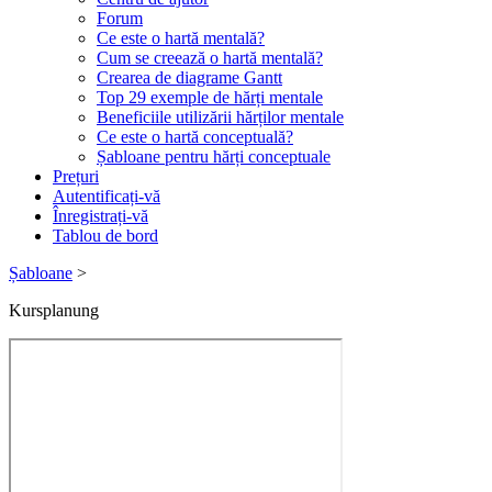
Forum
Ce este o hartă mentală?
Cum se creează o hartă mentală?
Crearea de diagrame Gantt
Top 29 exemple de hărți mentale
Beneficiile utilizării hărților mentale
Ce este o hartă conceptuală?
Șabloane pentru hărți conceptuale
Prețuri
Autentificați-vă
Înregistrați-vă
Tablou de bord
Șabloane
>
Kursplanung