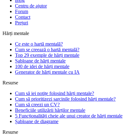
Blog
Centru de ajutor
Forum
Contact
Prețuri
Hărți mentale
Ce este o hartă mentală?
Cum se creează o hartă mentală?
Top 29 exemple de hărți mentale
Șabloane de hărți mentale
100 de idei de hărți mentale
Generator de hărți mentale cu IA
Resurse
Cum să iei notițe folosind hărți mentale?
Cum să prioritizezi sarcinile folosind hărți mentale?
Cum să creezi un CV?
Beneficiile utilizării hărților mentale
5 Funcționalități cheie ale unui creator de hărți mentale
Șabloane de diagrame
Resurse