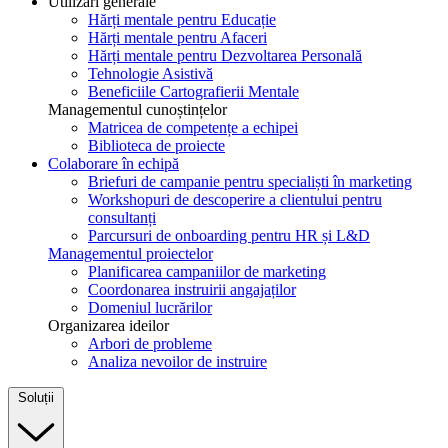
Utilizări generale
Hărți mentale pentru Educație
Hărți mentale pentru Afaceri
Hărți mentale pentru Dezvoltarea Personală
Tehnologie Asistivă
Beneficiile Cartografierii Mentale
Managementul cunoștințelor
Matricea de competențe a echipei
Biblioteca de proiecte
Colaborare în echipă
Briefuri de campanie pentru specialiști în marketing
Workshopuri de descoperire a clientului pentru
consultanți
Parcursuri de onboarding pentru HR și L&D
Managementul proiectelor
Planificarea campaniilor de marketing
Coordonarea instruirii angajaților
Domeniul lucrărilor
Organizarea ideilor
Arbori de probleme
Analiza nevoilor de instruire
Soluții