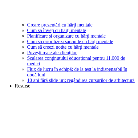
Creare prezentări cu hărți mentale
Cum să înveți cu hărți mentale
Planificare și organizare cu hărți mentale
Cum să prioritizezi sarcinile cu hărți mentale
Cum să creezi notițe cu hărți mentale
Povești reale ale clienților
Scalarea conținutului educațional pentru 11.000 de
medici
Flux de lucru în echipă: de la test la indispensabil în
două luni
10 ani fără slide-uri: regândirea cursurilor de arhitectură
Resurse