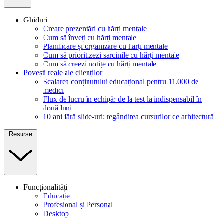
Ghiduri
Creare prezentări cu hărți mentale
Cum să înveți cu hărți mentale
Planificare și organizare cu hărți mentale
Cum să prioritizezi sarcinile cu hărți mentale
Cum să creezi notițe cu hărți mentale
Povești reale ale clienților
Scalarea conținutului educațional pentru 11.000 de
medici
Flux de lucru în echipă: de la test la indispensabil în
două luni
10 ani fără slide-uri: regândirea cursurilor de arhitectură
Resurse
Funcționalități
Educație
Profesional și Personal
Desktop