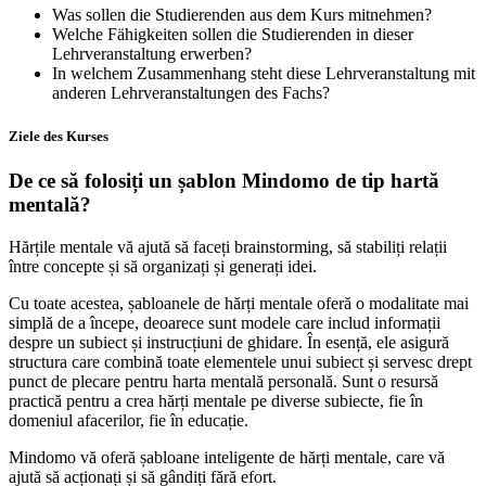
Was sollen die Studierenden aus dem Kurs mitnehmen?
Welche Fähigkeiten sollen die Studierenden in dieser
Lehrveranstaltung erwerben?
In welchem Zusammenhang steht diese Lehrveranstaltung mit
anderen Lehrveranstaltungen des Fachs?
Ziele des Kurses
De ce să folosiți un șablon Mindomo de tip hartă
mentală?
Hărțile mentale vă ajută să faceți brainstorming, să stabiliți relații
între concepte și să organizați și generați idei.
Cu toate acestea, șabloanele de hărți mentale oferă o modalitate mai
simplă de a începe, deoarece sunt modele care includ informații
despre un subiect și instrucțiuni de ghidare. În esență, ele asigură
structura care combină toate elementele unui subiect și servesc drept
punct de plecare pentru harta mentală personală. Sunt o resursă
practică pentru a crea hărți mentale pe diverse subiecte, fie în
domeniul afacerilor, fie în educație.
Mindomo vă oferă șabloane inteligente de hărți mentale, care vă
ajută să acționați și să gândiți fără efort.