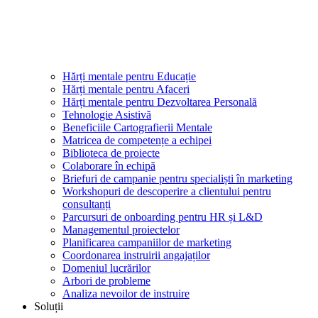
Hărți mentale pentru Educație
Hărți mentale pentru Afaceri
Hărți mentale pentru Dezvoltarea Personală
Tehnologie Asistivă
Beneficiile Cartografierii Mentale
Matricea de competențe a echipei
Biblioteca de proiecte
Colaborare în echipă
Briefuri de campanie pentru specialiști în marketing
Workshopuri de descoperire a clientului pentru
consultanți
Parcursuri de onboarding pentru HR și L&D
Managementul proiectelor
Planificarea campaniilor de marketing
Coordonarea instruirii angajaților
Domeniul lucrărilor
Arbori de probleme
Analiza nevoilor de instruire
Soluții