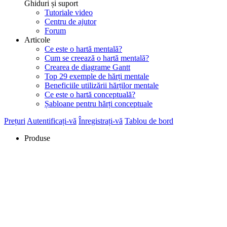
Ghiduri și suport
Tutoriale video
Centru de ajutor
Forum
Articole
Ce este o hartă mentală?
Cum se creează o hartă mentală?
Crearea de diagrame Gantt
Top 29 exemple de hărți mentale
Beneficiile utilizării hărților mentale
Ce este o hartă conceptuală?
Șabloane pentru hărți conceptuale
Prețuri
Autentificați-vă
Înregistrați-vă
Tablou de bord
Produse