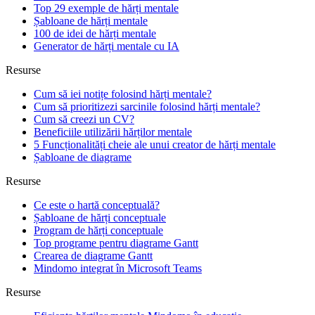
Top 29 exemple de hărți mentale
Șabloane de hărți mentale
100 de idei de hărți mentale
Generator de hărți mentale cu IA
Resurse
Cum să iei notițe folosind hărți mentale?
Cum să prioritizezi sarcinile folosind hărți mentale?
Cum să creezi un CV?
Beneficiile utilizării hărților mentale
5 Funcționalități cheie ale unui creator de hărți mentale
Șabloane de diagrame
Resurse
Ce este o hartă conceptuală?
Șabloane de hărți conceptuale
Program de hărți conceptuale
Top programe pentru diagrame Gantt
Crearea de diagrame Gantt
Mindomo integrat în Microsoft Teams
Resurse