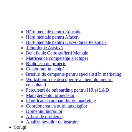
Hărți mentale pentru Educație
Hărți mentale pentru Afaceri
Hărți mentale pentru Dezvoltarea Personală
Tehnologie Asistivă
Beneficiile Cartografierii Mentale
Matricea de competențe a echipei
Biblioteca de proiecte
Colaborare în echipă
Briefuri de campanie pentru specialiști în marketing
Workshopuri de descoperire a clientului pentru
consultanți
Parcursuri de onboarding pentru HR și L&D
Managementul proiectelor
Planificarea campaniilor de marketing
Coordonarea instruirii angajaților
Domeniul lucrărilor
Arbori de probleme
Analiza nevoilor de instruire
Soluții