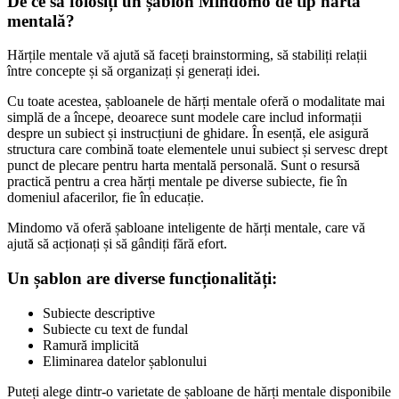
De ce să folosiți un șablon Mindomo de tip hartă
mentală?
Hărțile mentale vă ajută să faceți brainstorming, să stabiliți relații
între concepte și să organizați și generați idei.
Cu toate acestea, șabloanele de hărți mentale oferă o modalitate mai
simplă de a începe, deoarece sunt modele care includ informații
despre un subiect și instrucțiuni de ghidare. În esență, ele asigură
structura care combină toate elementele unui subiect și servesc drept
punct de plecare pentru harta mentală personală. Sunt o resursă
practică pentru a crea hărți mentale pe diverse subiecte, fie în
domeniul afacerilor, fie în educație.
Mindomo vă oferă șabloane inteligente de hărți mentale, care vă
ajută să acționați și să gândiți fără efort.
Un șablon are diverse funcționalități:
Subiecte descriptive
Subiecte cu text de fundal
Ramură implicită
Eliminarea datelor șablonului
Puteți alege dintr-o varietate de șabloane de hărți mentale disponibile