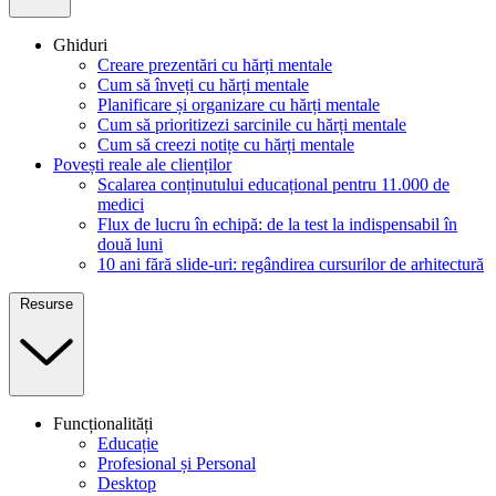
Ghiduri
Creare prezentări cu hărți mentale
Cum să înveți cu hărți mentale
Planificare și organizare cu hărți mentale
Cum să prioritizezi sarcinile cu hărți mentale
Cum să creezi notițe cu hărți mentale
Povești reale ale clienților
Scalarea conținutului educațional pentru 11.000 de
medici
Flux de lucru în echipă: de la test la indispensabil în
două luni
10 ani fără slide-uri: regândirea cursurilor de arhitectură
Resurse
Funcționalități
Educație
Profesional și Personal
Desktop