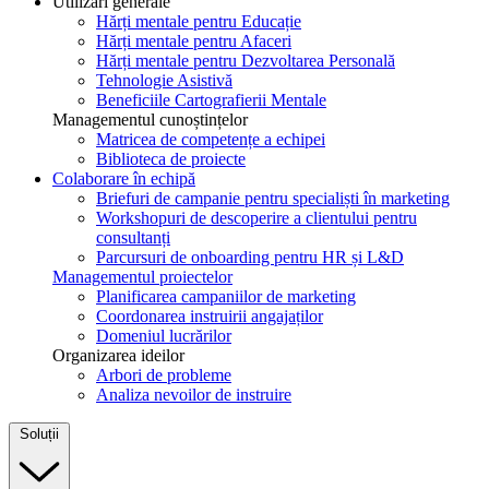
Utilizări generale
Hărți mentale pentru Educație
Hărți mentale pentru Afaceri
Hărți mentale pentru Dezvoltarea Personală
Tehnologie Asistivă
Beneficiile Cartografierii Mentale
Managementul cunoștințelor
Matricea de competențe a echipei
Biblioteca de proiecte
Colaborare în echipă
Briefuri de campanie pentru specialiști în marketing
Workshopuri de descoperire a clientului pentru
consultanți
Parcursuri de onboarding pentru HR și L&D
Managementul proiectelor
Planificarea campaniilor de marketing
Coordonarea instruirii angajaților
Domeniul lucrărilor
Organizarea ideilor
Arbori de probleme
Analiza nevoilor de instruire
Soluții