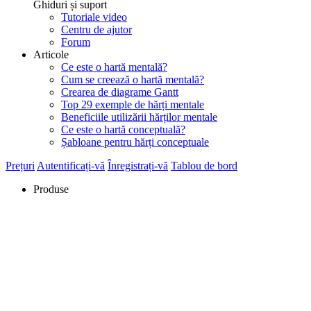
Ghiduri și suport
Tutoriale video
Centru de ajutor
Forum
Articole
Ce este o hartă mentală?
Cum se creează o hartă mentală?
Crearea de diagrame Gantt
Top 29 exemple de hărți mentale
Beneficiile utilizării hărților mentale
Ce este o hartă conceptuală?
Șabloane pentru hărți conceptuale
Prețuri
Autentificați-vă
Înregistrați-vă
Tablou de bord
Produse