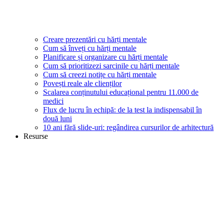
Creare prezentări cu hărți mentale
Cum să înveți cu hărți mentale
Planificare și organizare cu hărți mentale
Cum să prioritizezi sarcinile cu hărți mentale
Cum să creezi notițe cu hărți mentale
Povești reale ale clienților
Scalarea conținutului educațional pentru 11.000 de
medici
Flux de lucru în echipă: de la test la indispensabil în
două luni
10 ani fără slide-uri: regândirea cursurilor de arhitectură
Resurse