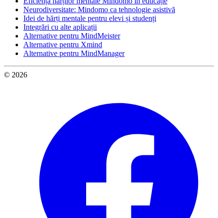
Eficiența hărților mentale Mindomo în educație
Neurodiversitate: Mindomo ca tehnologie asistivă
Idei de hărți mentale pentru elevi și studenți
Integrări cu alte aplicații
Alternative pentru MindMeister
Alternative pentru Xmind
Alternative pentru MindManager
© 2026