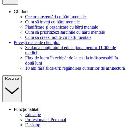
Ghiduri
Creare prezentări cu hărți mentale
Cum să înveți cu hărți mentale
Planificare și organizare cu hărți mentale
Cum să prioritizezi sarcinile cu hărți mentale
Cum să creezi notițe cu hărți mentale
Povești reale ale clienților
Scalarea conținutului educațional pentru 11.000 de
medici
Flux de lucru în echipă: de la test la indispensabil în
două luni
10 ani fără slide-uri: regândirea cursurilor de arhitectură
Resurse
Funcționalități
Educație
Profesional și Personal
Desktop