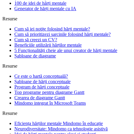
100 de idei de hărți mentale
Generator de hărți mentale cu IA
Resurse
Cum să iei notițe folosind hărți mentale?
Cum să prioritizezi sarcinile folosind hărți mentale?
Cum să creezi un CV?
Beneficiile utilizării hărților mentale
5 Funcționalități cheie ale unui creator de hărți mentale
Șabloane de diagrame
Resurse
Ce este o hartă conceptuală?
Șabloane de hărți conceptuale
Program de hărți conceptuale
Top programe pentru diagrame Gantt
Crearea de diagrame Gantt
Mindomo integrat în Microsoft Teams
Resurse
Eficiența hărților mentale Mindomo în educație
Neurodiversitate: Mindomo ca tehnologie asistivă