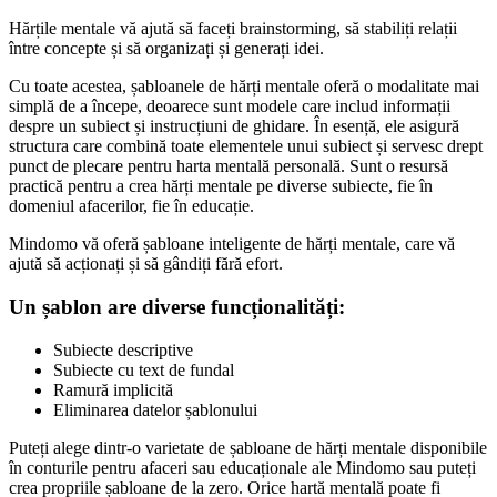
Hărțile mentale vă ajută să faceți brainstorming, să stabiliți relații
între concepte și să organizați și generați idei.
Cu toate acestea, șabloanele de hărți mentale oferă o modalitate mai
simplă de a începe, deoarece sunt modele care includ informații
despre un subiect și instrucțiuni de ghidare. În esență, ele asigură
structura care combină toate elementele unui subiect și servesc drept
punct de plecare pentru harta mentală personală. Sunt o resursă
practică pentru a crea hărți mentale pe diverse subiecte, fie în
domeniul afacerilor, fie în educație.
Mindomo vă oferă șabloane inteligente de hărți mentale, care vă
ajută să acționați și să gândiți fără efort.
Un șablon are diverse funcționalități:
Subiecte descriptive
Subiecte cu text de fundal
Ramură implicită
Eliminarea datelor șablonului
Puteți alege dintr-o varietate de șabloane de hărți mentale disponibile
în conturile pentru afaceri sau educaționale ale Mindomo sau puteți
crea propriile șabloane de la zero. Orice hartă mentală poate fi