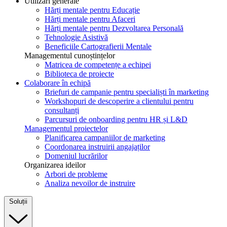
Utilizări generale
Hărți mentale pentru Educație
Hărți mentale pentru Afaceri
Hărți mentale pentru Dezvoltarea Personală
Tehnologie Asistivă
Beneficiile Cartografierii Mentale
Managementul cunoștințelor
Matricea de competențe a echipei
Biblioteca de proiecte
Colaborare în echipă
Briefuri de campanie pentru specialiști în marketing
Workshopuri de descoperire a clientului pentru
consultanți
Parcursuri de onboarding pentru HR și L&D
Managementul proiectelor
Planificarea campaniilor de marketing
Coordonarea instruirii angajaților
Domeniul lucrărilor
Organizarea ideilor
Arbori de probleme
Analiza nevoilor de instruire
Soluții