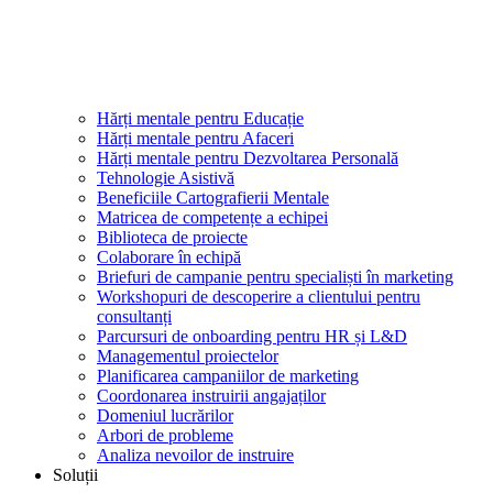
Hărți mentale pentru Educație
Hărți mentale pentru Afaceri
Hărți mentale pentru Dezvoltarea Personală
Tehnologie Asistivă
Beneficiile Cartografierii Mentale
Matricea de competențe a echipei
Biblioteca de proiecte
Colaborare în echipă
Briefuri de campanie pentru specialiști în marketing
Workshopuri de descoperire a clientului pentru
consultanți
Parcursuri de onboarding pentru HR și L&D
Managementul proiectelor
Planificarea campaniilor de marketing
Coordonarea instruirii angajaților
Domeniul lucrărilor
Arbori de probleme
Analiza nevoilor de instruire
Soluții