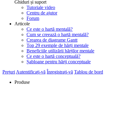
Ghiduri și suport
Tutoriale video
Centru de ajutor
Forum
Articole
Ce este o hartă mentală?
Cum se creează o hartă mentală?
Crearea de diagrame Gantt
Top 29 exemple de hărți mentale
Beneficiile utilizării hărților mentale
Ce este o hartă conceptuală?
Șabloane pentru hărți conceptuale
Prețuri
Autentificați-vă
Înregistrați-vă
Tablou de bord
Produse