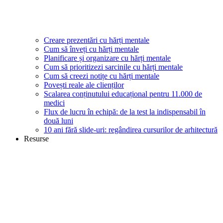
Creare prezentări cu hărți mentale
Cum să înveți cu hărți mentale
Planificare și organizare cu hărți mentale
Cum să prioritizezi sarcinile cu hărți mentale
Cum să creezi notițe cu hărți mentale
Povești reale ale clienților
Scalarea conținutului educațional pentru 11.000 de
medici
Flux de lucru în echipă: de la test la indispensabil în
două luni
10 ani fără slide-uri: regândirea cursurilor de arhitectură
Resurse