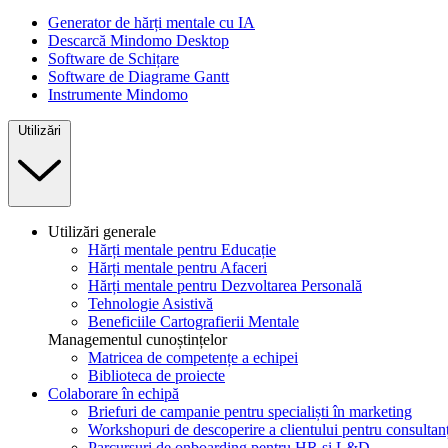
Generator de hărți mentale cu IA
Descarcă Mindomo Desktop
Software de Schițare
Software de Diagrame Gantt
Instrumente Mindomo
Utilizări
Utilizări generale
Hărți mentale pentru Educație
Hărți mentale pentru Afaceri
Hărți mentale pentru Dezvoltarea Personală
Tehnologie Asistivă
Beneficiile Cartografierii Mentale
Managementul cunoștințelor
Matricea de competențe a echipei
Biblioteca de proiecte
Colaborare în echipă
Briefuri de campanie pentru specialiști în marketing
Workshopuri de descoperire a clientului pentru consultanț
Parcursuri de onboarding pentru HR și L&D