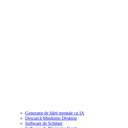
Generator de hărți mentale cu IA
Descarcă Mindomo Desktop
Software de Schițare