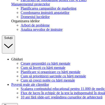
Managementul proiectelor
Planificarea campaniilor de marketing
Coordonarea instruirii angajaților
Domeniul lucrărilor
Organizarea ideilor
Arbori de probleme
Analiza nevoilor de instruire
Soluții
Ghiduri
Creare prezentări cu hărți mentale
Cum să înveți cu hărți mentale
Planificare și organizare cu hărți mentale
Cum să prioritizezi sarcinile cu hărți mentale
Cum să creezi notițe cu hărți mentale
Povești reale ale clienților
Scalarea conținutului educațional pentru 11.000 de medic
Flux de lucru în echipă: de la test la indispensabil în două
10 ani fără slide-uri: regândirea cursurilor de arhitectură