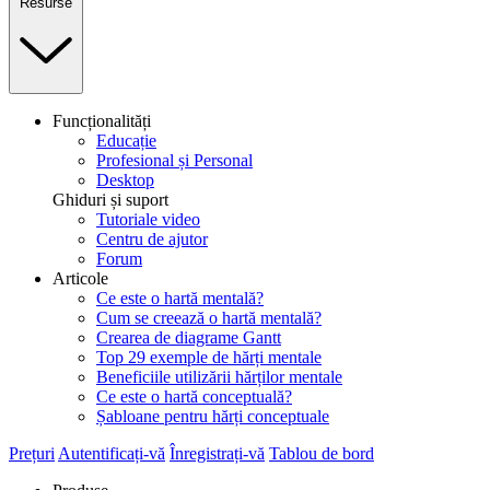
Resurse
Funcționalități
Educație
Profesional și Personal
Desktop
Ghiduri și suport
Tutoriale video
Centru de ajutor
Forum
Articole
Ce este o hartă mentală?
Cum se creează o hartă mentală?
Crearea de diagrame Gantt
Top 29 exemple de hărți mentale
Beneficiile utilizării hărților mentale
Ce este o hartă conceptuală?
Șabloane pentru hărți conceptuale
Prețuri
Autentificați-vă
Înregistrați-vă
Tablou de bord