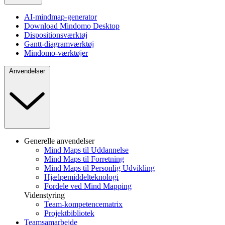
AI-mindmap-generator
Download Mindomo Desktop
Dispositionsværktøj
Gantt-diagramværktøj
Mindomo-værktøjer
Anvendelser
Generelle anvendelser
Mind Maps til Uddannelse
Mind Maps til Forretning
Mind Maps til Personlig Udvikling
Hjælpemiddelteknologi
Fordele ved Mind Mapping
Videnstyring
Team-kompetencematrix
Projektbibliotek
Teamsamarbejde