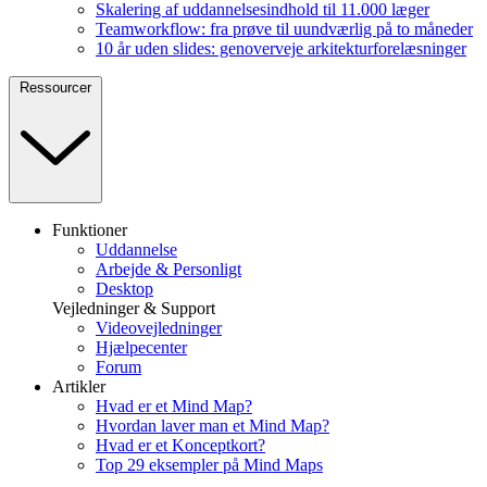
Skalering af uddannelsesindhold til 11.000 læger
Teamworkflow: fra prøve til uundværlig på to måneder
10 år uden slides: genoverveje arkitekturforelæsninger
Ressourcer
Funktioner
Uddannelse
Arbejde & Personligt
Desktop
Vejledninger & Support
Videovejledninger
Hjælpecenter
Forum
Artikler
Hvad er et Mind Map?
Hvordan laver man et Mind Map?
Hvad er et Konceptkort?
Top 29 eksempler på Mind Maps