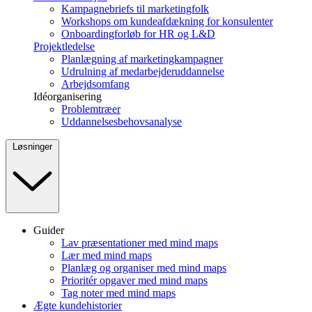
Kampagnebriefs til marketingfolk
Workshops om kundeafdækning for konsulenter
Onboardingforløb for HR og L&D
Projektledelse
Planlægning af marketingkampagner
Udrulning af medarbejderuddannelse
Arbejdsomfang
Idéorganisering
Problemtræer
Uddannelsesbehovsanalyse
Løsninger
Guider
Lav præsentationer med mind maps
Lær med mind maps
Planlæg og organiser med mind maps
Prioritér opgaver med mind maps
Tag noter med mind maps
Ægte kundehistorier