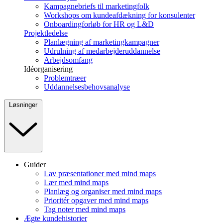
Kampagnebriefs til marketingfolk
Workshops om kundeafdækning for konsulenter
Onboardingforløb for HR og L&D
Projektledelse
Planlægning af marketingkampagner
Udrulning af medarbejderuddannelse
Arbejdsomfang
Idéorganisering
Problemtræer
Uddannelsesbehovsanalyse
Løsninger
Guider
Lav præsentationer med mind maps
Lær med mind maps
Planlæg og organiser med mind maps
Prioritér opgaver med mind maps
Tag noter med mind maps
Ægte kundehistorier