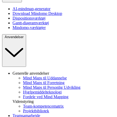
AI-mindmap-generator
Download Mindomo Desktop
Dispositionsværktøj
Gantt-diagramværktøj
Mindomo-værktøjer
Anvendelser
Generelle anvendelser
Mind Maps til Uddannelse
Mind Maps til Forretning
Mind Maps til Personlig Udvikling
Hjælpemiddelteknologi
Fordele ved Mind Mapping
Videnstyring
Team-kompetencematrix
Projektbibliotek
Teamsamarbejde