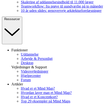
Skalering af uddannelsesindhold til 11.000 læger
Teamworkflow: fra prøve til uundværlig på to måneder
10 år uden slides: genoverveje arkitekturforelæsninger
Ressourcer
Funktioner
Uddannelse
Arbejde & Personligt
Desktop
Vejledninger & Support
Videovejledninger
Hjælpecenter
Forum
Artikler
Hvad er et Mind Map?
Hvordan laver man et Mind Map?
Hvad er et Konceptkort?
Top 29 eksempler på Mind Maps