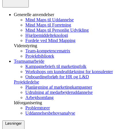
Generelle anvendelser
Mind Maps til Uddannelse
Mind Maps til Forretning
Mind Maps til Personlig Udvikling
Hjælpemiddelteknologi
Fordele ved Mind Mapping
Videnstyring
Team-kompetencematrix
Projektbibliotek
Teamsamarbejde
Kampagnebriefs til marketingfolk
Workshops om kundeafdækning for konsulenter
Onboardingforløb for HR og L&D
Projektledelse
Planlægning af marketingkampagner
Udrulning af medarbejderuddannelse
Arbejdsomfang
Idéorganisering
Problemtræer
Uddannelsesbehovsanalyse
Løsninger