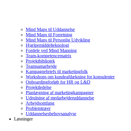
Mind Maps til Uddannelse
Mind Maps til Forretning
Mind Maps til Personlig Udvikling
Hjælpemiddelteknologi
Fordele ved Mind Mapping
Team-kompetencematrix
Projektbibliotek
Teamsamarbejde
Kampagnebriefs til marketingfolk
Workshops om kundeafdækning for konsulenter
Onboardingforløb for HR og L&D
Projektledelse
Planlægning af marketingkampagner
Udrulning af medarbejderuddannelse
Arbejdsomfang
Problemtræer
Uddannelsesbehovsanalyse
Løsninger