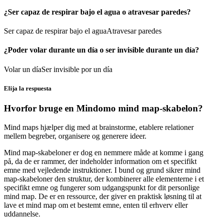
¿Ser capaz de respirar bajo el agua o atravesar paredes?
Ser capaz de respirar bajo el agua
Atravesar paredes
¿Poder volar durante un día o ser invisible durante un día?
Volar un día
Ser invisible por un día
Elija la respuesta
Hvorfor bruge en Mindomo mind map-skabelon?
Mind maps hjælper dig med at brainstorme, etablere relationer
mellem begreber, organisere og generere ideer.
Mind map-skabeloner er dog en nemmere måde at komme i gang
på, da de er rammer, der indeholder information om et specifikt
emne med vejledende instruktioner. I bund og grund sikrer mind
map-skabeloner den struktur, der kombinerer alle elementerne i et
specifikt emne og fungerer som udgangspunkt for dit personlige
mind map. De er en ressource, der giver en praktisk løsning til at
lave et mind map om et bestemt emne, enten til erhverv eller
uddannelse.