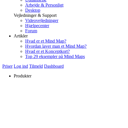
Arbejde & Personligt
Desktop
Vejledninger & Support
Videovejledninger
Hjælpecenter
Forum
Artikler
Hvad er et Mind Map?
Hvordan laver man et Mind Map?
Hvad er et Konceptkort?
Top 29 eksempler på Mind Maps
Priser
Log ind
Tilmeld
Dashboard
Produkter