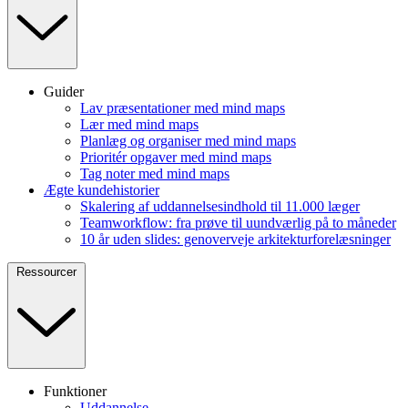
Guider
Lav præsentationer med mind maps
Lær med mind maps
Planlæg og organiser med mind maps
Prioritér opgaver med mind maps
Tag noter med mind maps
Ægte kundehistorier
Skalering af uddannelsesindhold til 11.000 læger
Teamworkflow: fra prøve til uundværlig på to måneder
10 år uden slides: genoverveje arkitekturforelæsninger
Ressourcer
Funktioner
Uddannelse