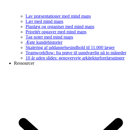
Lav præsentationer med mind maps
Lær med mind maps
Planlæg og organiser med mind maps
Prioritér opgaver med mind maps
Tag noter med mind maps
Ægte kundehistorier
Skalering af uddannelsesindhold til 11.000 læger
Teamworkflow: fra prøve til uundværlig på to måneder
10 år uden slides: genoverveje arkitekturforelæsninger
Ressourcer