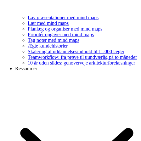
Lav præsentationer med mind maps
Lær med mind maps
Planlæg og organiser med mind maps
Prioritér opgaver med mind maps
Tag noter med mind maps
Ægte kundehistorier
Skalering af uddannelsesindhold til 11.000 læger
Teamworkflow: fra prøve til uundværlig på to måneder
10 år uden slides: genoverveje arkitekturforelæsninger
Ressourcer