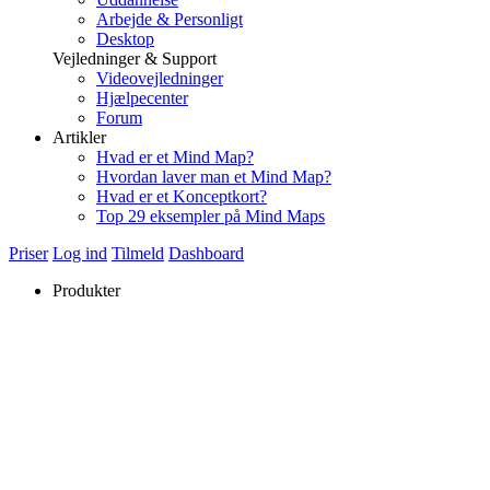
Arbejde & Personligt
Desktop
Vejledninger & Support
Videovejledninger
Hjælpecenter
Forum
Artikler
Hvad er et Mind Map?
Hvordan laver man et Mind Map?
Hvad er et Konceptkort?
Top 29 eksempler på Mind Maps
Priser
Log ind
Tilmeld
Dashboard
Produkter