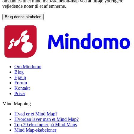
omdannes til et mind map-skabelon-map ved at tilføje yderligere
vejledende noter til et af emnerne.
Brug denne skabelon
Om Mindomo
Blog
Hjælp
Forum
Kontakt
Priser
Mind Mapping
Hvad er et Mind Map?
Hvordan laver man et Mind Map?
Top 29 eksempler på Mind Maps
Mind Map-skabeloner