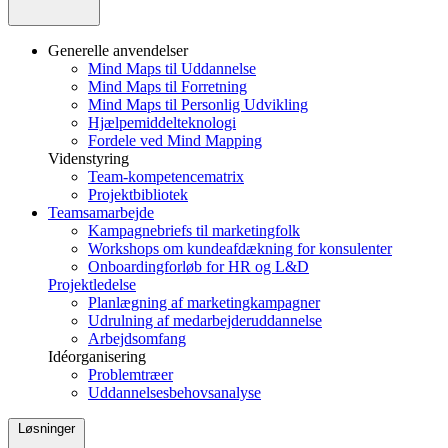
Generelle anvendelser
Mind Maps til Uddannelse
Mind Maps til Forretning
Mind Maps til Personlig Udvikling
Hjælpemiddelteknologi
Fordele ved Mind Mapping
Videnstyring
Team-kompetencematrix
Projektbibliotek
Teamsamarbejde
Kampagnebriefs til marketingfolk
Workshops om kundeafdækning for konsulenter
Onboardingforløb for HR og L&D
Projektledelse
Planlægning af marketingkampagner
Udrulning af medarbejderuddannelse
Arbejdsomfang
Idéorganisering
Problemtræer
Uddannelsesbehovsanalyse
Løsninger