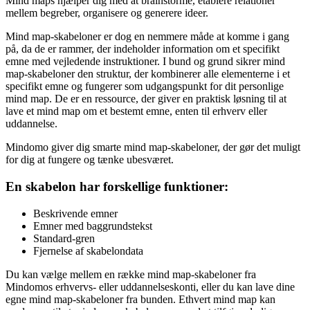
Mind maps hjælper dig med at brainstorme, etablere relationer
mellem begreber, organisere og generere ideer.
Mind map-skabeloner er dog en nemmere måde at komme i gang
på, da de er rammer, der indeholder information om et specifikt
emne med vejledende instruktioner. I bund og grund sikrer mind
map-skabeloner den struktur, der kombinerer alle elementerne i et
specifikt emne og fungerer som udgangspunkt for dit personlige
mind map. De er en ressource, der giver en praktisk løsning til at
lave et mind map om et bestemt emne, enten til erhverv eller
uddannelse.
Mindomo giver dig smarte mind map-skabeloner, der gør det muligt
for dig at fungere og tænke ubesværet.
En skabelon har forskellige funktioner:
Beskrivende emner
Emner med baggrundstekst
Standard-gren
Fjernelse af skabelondata
Du kan vælge mellem en række mind map-skabeloner fra
Mindomos erhvervs- eller uddannelseskonti, eller du kan lave dine
egne mind map-skabeloner fra bunden. Ethvert mind map kan