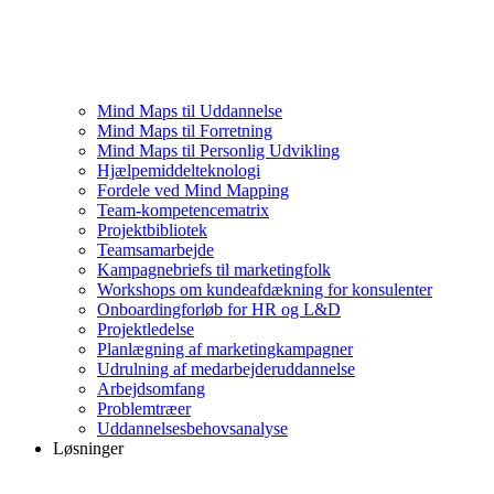
Mind Maps til Uddannelse
Mind Maps til Forretning
Mind Maps til Personlig Udvikling
Hjælpemiddelteknologi
Fordele ved Mind Mapping
Team-kompetencematrix
Projektbibliotek
Teamsamarbejde
Kampagnebriefs til marketingfolk
Workshops om kundeafdækning for konsulenter
Onboardingforløb for HR og L&D
Projektledelse
Planlægning af marketingkampagner
Udrulning af medarbejderuddannelse
Arbejdsomfang
Problemtræer
Uddannelsesbehovsanalyse
Løsninger