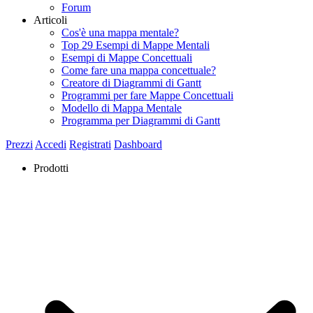
Forum
Articoli
Cos'è una mappa mentale?
Top 29 Esempi di Mappe Mentali
Esempi di Mappe Concettuali
Come fare una mappa concettuale?
Creatore di Diagrammi di Gantt
Programmi per fare Mappe Concettuali
Modello di Mappa Mentale
Programma per Diagrammi di Gantt
Prezzi
Accedi
Registrati
Dashboard
Prodotti