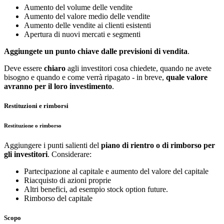
Aumento del volume delle vendite
Aumento del valore medio delle vendite
Aumento delle vendite ai clienti esistenti
Apertura di nuovi mercati e segmenti
Aggiungete un punto chiave dalle previsioni di vendita
.
Deve essere
chiaro
agli investitori cosa chiedete, quando ne avete
bisogno e quando e come verrà ripagato - in breve,
quale valore
avranno per il loro investimento
.
Restituzioni e rimborsi
Restituzione o rimborso
Aggiungere i punti salienti del
piano di rientro o di rimborso per
gli investitori
. Considerare:
Partecipazione al capitale e aumento del valore del capitale
Riacquisto di azioni proprie
Altri benefici, ad esempio stock option future.
Rimborso del capitale
Scopo