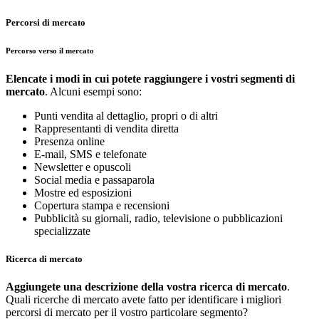
Percorsi di mercato
Percorso verso il mercato
Elencate i modi in cui potete raggiungere i vostri segmenti di
mercato
. Alcuni esempi sono:
Punti vendita al dettaglio, propri o di altri
Rappresentanti di vendita diretta
Presenza online
E-mail, SMS e telefonate
Newsletter e opuscoli
Social media e passaparola
Mostre ed esposizioni
Copertura stampa e recensioni
Pubblicità su giornali, radio, televisione o pubblicazioni
specializzate
Ricerca di mercato
Aggiungete una descrizione della vostra ricerca di mercato
.
Quali ricerche di mercato avete fatto per identificare i migliori
percorsi di mercato per il vostro particolare segmento?