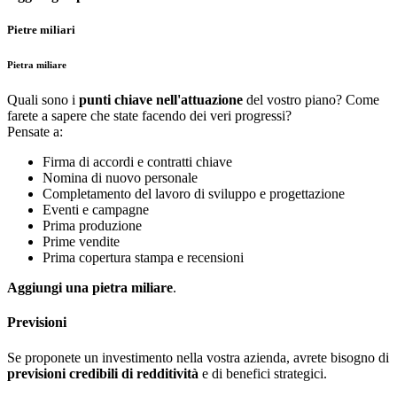
Pietre miliari
Pietra miliare
Quali sono i
punti chiave nell'attuazione
del vostro piano? Come
farete a sapere che state facendo dei veri progressi?
Pensate a:
Firma di accordi e contratti chiave
Nomina di nuovo personale
Completamento del lavoro di sviluppo e progettazione
Eventi e campagne
Prima produzione
Prime vendite
Prima copertura stampa e recensioni
Aggiungi una pietra miliare
.
Previsioni
Se proponete un investimento nella vostra azienda, avrete bisogno di
previsioni credibili di redditività
e di benefici strategici.