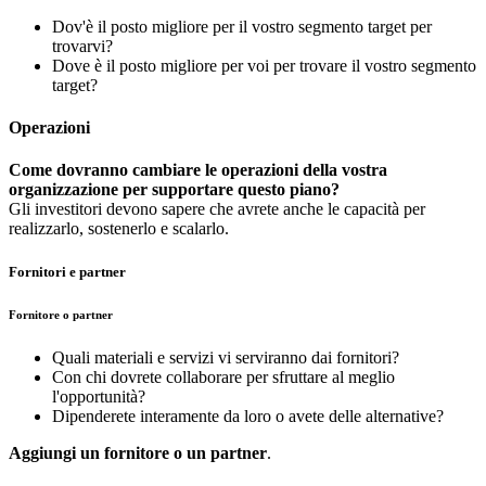
Dov'è il posto migliore per il vostro segmento target per
trovarvi?
Dove è il posto migliore per voi per trovare il vostro segmento
target?
Operazioni
Come dovranno cambiare le operazioni della vostra
organizzazione per supportare questo piano?
Gli investitori devono sapere che avrete anche le capacità per
realizzarlo, sostenerlo e scalarlo.
Fornitori e partner
Fornitore o partner
Quali materiali e servizi vi serviranno dai fornitori?
Con chi dovrete collaborare per sfruttare al meglio
l'opportunità?
Dipenderete interamente da loro o avete delle alternative?
Aggiungi un fornitore o un partner
.