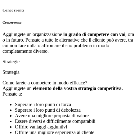
Concorrenti
Concorrente
Aggiungete un'organizzazione
in grado di competere con voi
, ora
o in futuro. Pensate a tutte le alternative che il cliente può avere, tra
cui non fare nulla o affrontare il suo problema in modo
completamente diverso.
Strategie
Strategia
Come farete a competere in modo efficace?
Aggiungete un
elemento della vostra strategia competitiva
.
Pensate a:
Superare i loro punti di forza
Superare i loro punti di debolezza
Avere una migliore proposta di valore
Essere diversi e difficilmente comparabili
Offrire vantaggi aggiuntivi
Offrire una migliore esperienza al cliente