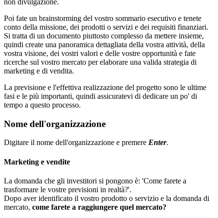
non divulgazione.
Poi fate un brainstorming del vostro sommario esecutivo e tenete
conto della missione, dei prodotti o servizi e dei requisiti finanziari.
Si tratta di un documento piuttosto complesso da mettere insieme,
quindi create una panoramica dettagliata della vostra attività, della
vostra visione, dei vostri valori e delle vostre opportunità e fate
ricerche sul vostro mercato per elaborare una valida strategia di
marketing e di vendita.
La previsione e l'effettiva realizzazione del progetto sono le ultime
fasi e le più importanti, quindi assicuratevi di dedicare un po' di
tempo a questo processo.
Nome dell'organizzazione
Digitare il nome dell'organizzazione e premere
Enter
.
Marketing e vendite
La domanda che gli investitori si pongono è: 'Come farete a
trasformare le vostre previsioni in realtà?'.
Dopo aver identificato il vostro prodotto o servizio e la domanda di
mercato,
come farete a raggiungere quel mercato?