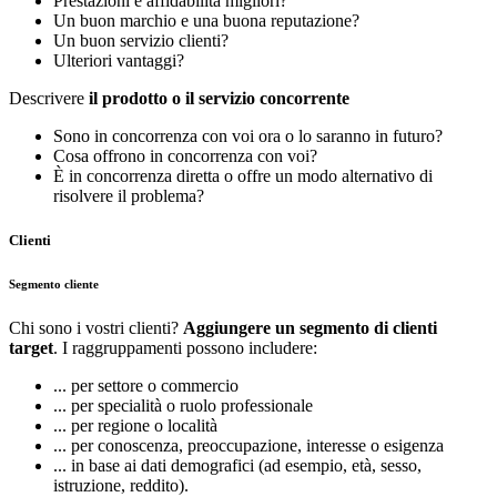
Prestazioni e affidabilità migliori?
Un buon marchio e una buona reputazione?
Un buon servizio clienti?
Ulteriori vantaggi?
Descrivere
il prodotto o il servizio concorrente
Sono in concorrenza con voi ora o lo saranno in futuro?
Cosa offrono in concorrenza con voi?
È in concorrenza diretta o offre un modo alternativo di
risolvere il problema?
Clienti
Segmento cliente
Chi sono i vostri clienti?
Aggiungere un segmento di clienti
target
. I raggruppamenti possono includere:
... per settore o commercio
... per specialità o ruolo professionale
... per regione o località
... per conoscenza, preoccupazione, interesse o esigenza
... in base ai dati demografici (ad esempio, età, sesso,
istruzione, reddito).