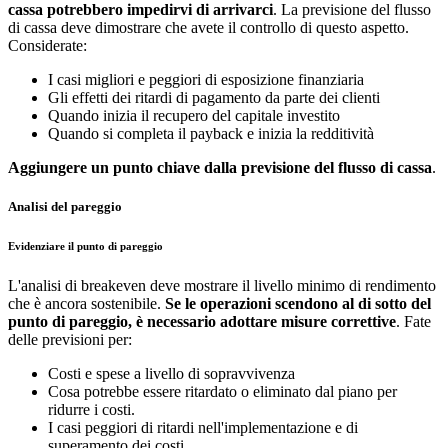
cassa potrebbero impedirvi di arrivarci
. La previsione del flusso
di cassa deve dimostrare che avete il controllo di questo aspetto.
Considerate:
I casi migliori e peggiori di esposizione finanziaria
Gli effetti dei ritardi di pagamento da parte dei clienti
Quando inizia il recupero del capitale investito
Quando si completa il payback e inizia la redditività
Aggiungere un punto chiave dalla previsione del flusso di cassa
.
Analisi del pareggio
Evidenziare il punto di pareggio
L'analisi di breakeven deve mostrare il livello minimo di rendimento
che è ancora sostenibile.
Se le operazioni scendono al di sotto del
punto di pareggio, è necessario adottare misure correttive
. Fate
delle previsioni per:
Costi e spese a livello di sopravvivenza
Cosa potrebbe essere ritardato o eliminato dal piano per
ridurre i costi.
I casi peggiori di ritardi nell'implementazione e di
superamento dei costi.