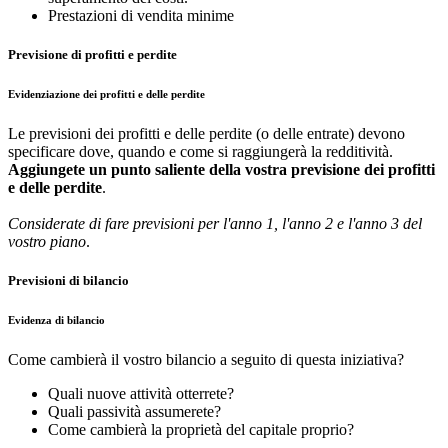
Prestazioni di vendita minime
Previsione di profitti e perdite
Evidenziazione dei profitti e delle perdite
Le previsioni dei profitti e delle perdite (o delle entrate) devono
specificare dove, quando e come si raggiungerà la redditività.
Aggiungete un punto saliente della vostra previsione dei profitti
e delle perdite
.
Considerate di fare previsioni per l'anno 1, l'anno 2 e l'anno 3 del
vostro piano
.
Previsioni di bilancio
Evidenza di bilancio
Come cambierà il vostro bilancio a seguito di questa iniziativa?
Quali nuove attività otterrete?
Quali passività assumerete?
Come cambierà la proprietà del capitale proprio?