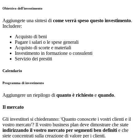
Obiettivo dell'investimento
Aggiungete una sintesi di
come verrà speso questo investimento
.
Includere:
Acquisto di beni
Pagare i salari o le spese generali
Acquisto di scorte e materiali
Investimento in formazione o consulenti
Servizio dei prestiti
Calendario
Programma di investimento
Aggiungere un riepilogo di
quanto è richiesto
e
quando
.
Il mercato
Gli investitori si chiederanno: 'Quanto conoscete i vostri clienti e il
vostro mercato'? Il vostro business plan deve dimostrare che state
indirizzando il vostro mercato per segmenti ben definiti
e che
siete concentrati sulla creazione di valore per i clienti.