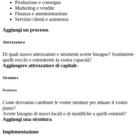
Produzione e consegna
Marketing e vendite
Finanza e amministrazione
Servizio clienti e assistenza
Aggiungi un processo
.
Attrezzatura
Di quali nuove attrezzature e strumenti avrete bisogno? Sostituirete
quelli vecchi o estenderete la vostra capacità?
Aggiungere attrezzature di capitale
.
Strutture
Struttura
Come dovranno cambiare le vostre strutture per attuare il vostro
piano?
Avrete bisogno di nuovi locali o di modifiche a quelli esistenti?
Aggiungi una struttura
.
Implementazione