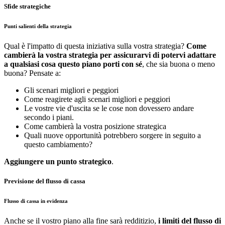
Sfide strategiche
Punti salienti della strategia
Qual è l'impatto di questa iniziativa sulla vostra strategia?
Come
cambierà la vostra strategia per assicurarvi di potervi adattare
a qualsiasi cosa questo piano porti con sé
, che sia buona o meno
buona? Pensate a:
Gli scenari migliori e peggiori
Come reagirete agli scenari migliori e peggiori
Le vostre vie d'uscita se le cose non dovessero andare
secondo i piani.
Come cambierà la vostra posizione strategica
Quali nuove opportunità potrebbero sorgere in seguito a
questo cambiamento?
Aggiungere un punto strategico
.
Previsione del flusso di cassa
Flusso di cassa in evidenza
Anche se il vostro piano alla fine sarà redditizio,
i limiti del flusso di