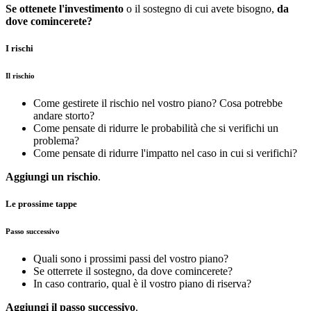
Se ottenete l'investimento
o il sostegno di cui avete bisogno,
da
dove comincerete?
I rischi
Il rischio
Come gestirete il rischio nel vostro piano? Cosa potrebbe
andare storto?
Come pensate di ridurre le probabilità che si verifichi un
problema?
Come pensate di ridurre l'impatto nel caso in cui si verifichi?
Aggiungi un rischio
.
Le prossime tappe
Passo successivo
Quali sono i prossimi passi del vostro piano?
Se otterrete il sostegno, da dove comincerete?
In caso contrario, qual è il vostro piano di riserva?
Aggiungi il passo successivo
.