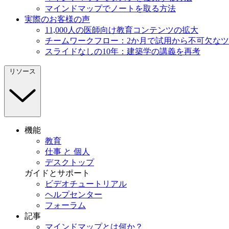
マインドマップでノートを取る方法
実際のお客様の声
11,000人の医師向け教育コンテンツの拡大
チームワークフロー：2か月で試用から不可欠な
スライドなしの10年：建築学の講義を再考
リソース
機能
教育
仕事 と 個人
デスクトップ
ガイドとサポート
ビデオチュートリアル
ヘルプセンター
フォーラム
記事
マインドマップとは何か？