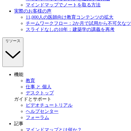
マインドマップでノートを取る方法
実際のお客様の声
11,000人の医師向け教育コンテンツの拡大
チームワークフロー：2か月で試用から不可欠な
スライドなしの10年：建築学の講義を再考
リソース
機能
教育
仕事 と 個人
デスクトップ
ガイドとサポート
ビデオチュートリアル
ヘルプセンター
フォーラム
記事
マインドマップとは何か？