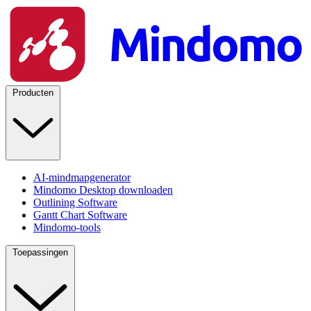
Producten
AI-mindmapgenerator
Mindomo Desktop downloaden
Outlining Software
Gantt Chart Software
Mindomo-tools
Toepassingen