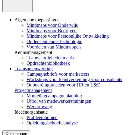
Algemene toepassingen
Mindmaps voor Onderwijs
Mindmaps voor Bedrijven
Mindmaps voor Persoonlijke Ontwikkeling
Ondersteunende Technologie
Voordelen van Mindmappen
Kennismanagement
Teamvaardighedenmatrix
Opdrachtenbibliotheek
Teamsamenwerking
Campagnebriefs voor marketeers
Workshops voor klantverkenning voor consultants
Onboardingtrajecten voor HR en L&D
Projectmanagement
Marketingcampagneplanning
Uitrol van medewerkerstrainingen
Werkomvang
Ideeënorganisatie
Probleembomen
Opleidingsbehoefteanalyse
Oplossingen