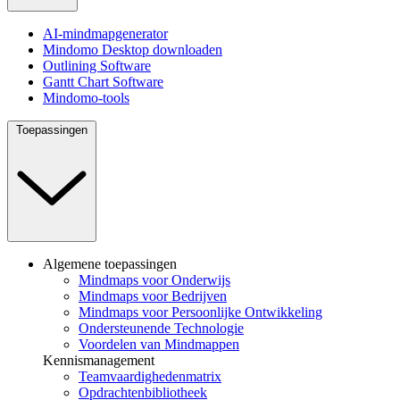
AI-mindmapgenerator
Mindomo Desktop downloaden
Outlining Software
Gantt Chart Software
Mindomo-tools
Toepassingen
Algemene toepassingen
Mindmaps voor Onderwijs
Mindmaps voor Bedrijven
Mindmaps voor Persoonlijke Ontwikkeling
Ondersteunende Technologie
Voordelen van Mindmappen
Kennismanagement
Teamvaardighedenmatrix
Opdrachtenbibliotheek