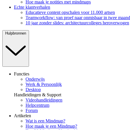
Hoe maak je notities met mindmaps
Echte klantverhalen
Educatieve content opschalen voor 11.000 artsen
Teamworkflow: van proef naar onmisbaar in twee maan
10 jaar zonder slides: architectuurcolleges heroverwogen
Hulpbronnen
Functies
Onderwijs
Werk & Persoonlijk
Desktop
Handleidingen & Support
Videohandleidingen
Helpcentrum
Forum
Artikelen
Wat is een Mindmap?
Hoe maak je een Mindmap?