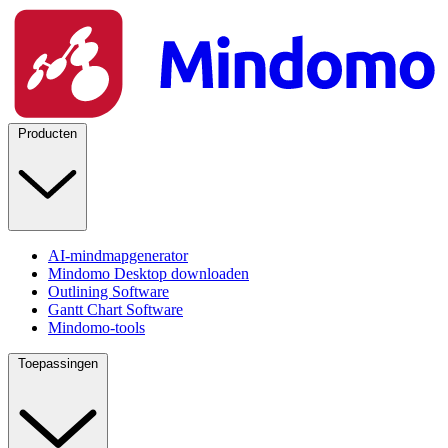
Producten
AI-mindmapgenerator
Mindomo Desktop downloaden
Outlining Software
Gantt Chart Software
Mindomo-tools
Toepassingen