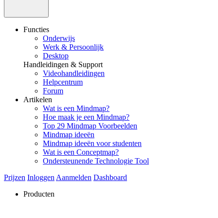
Functies
Onderwijs
Werk & Persoonlijk
Desktop
Handleidingen & Support
Videohandleidingen
Helpcentrum
Forum
Artikelen
Wat is een Mindmap?
Hoe maak je een Mindmap?
Top 29 Mindmap Voorbeelden
Mindmap ideeën
Mindmap ideeën voor studenten
Wat is een Conceptmap?
Ondersteunende Technologie Tool
Prijzen
Inloggen
Aanmelden
Dashboard
Producten