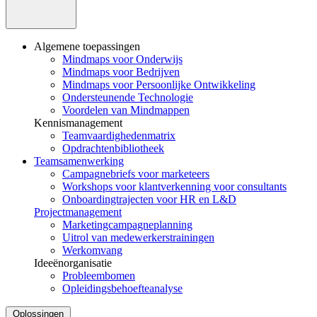
Algemene toepassingen
Mindmaps voor Onderwijs
Mindmaps voor Bedrijven
Mindmaps voor Persoonlijke Ontwikkeling
Ondersteunende Technologie
Voordelen van Mindmappen
Kennismanagement
Teamvaardighedenmatrix
Opdrachtenbibliotheek
Teamsamenwerking
Campagnebriefs voor marketeers
Workshops voor klantverkenning voor consultants
Onboardingtrajecten voor HR en L&D
Projectmanagement
Marketingcampagneplanning
Uitrol van medewerkerstrainingen
Werkomvang
Ideeënorganisatie
Probleembomen
Opleidingsbehoefteanalyse
Oplossingen