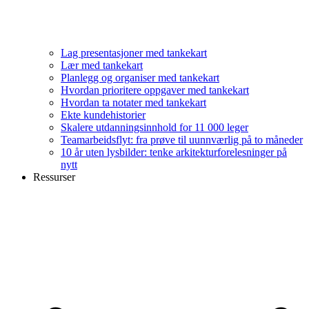
Lag presentasjoner med tankekart
Lær med tankekart
Planlegg og organiser med tankekart
Hvordan prioritere oppgaver med tankekart
Hvordan ta notater med tankekart
Ekte kundehistorier
Skalere utdanningsinnhold for 11 000 leger
Teamarbeidsflyt: fra prøve til uunnværlig på to måneder
10 år uten lysbilder: tenke arkitekturforelesninger på
nytt
Ressurser