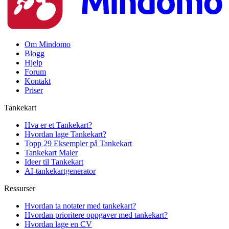
Om Mindomo
Blogg
Hjelp
Forum
Kontakt
Priser
Tankekart
Hva er et Tankekart?
Hvordan lage Tankekart?
Topp 29 Eksempler på Tankekart
Tankekart Maler
Ideer til Tankekart
AI-tankekartgenerator
Ressurser
Hvordan ta notater med tankekart?
Hvordan prioritere oppgaver med tankekart?
Hvordan lage en CV