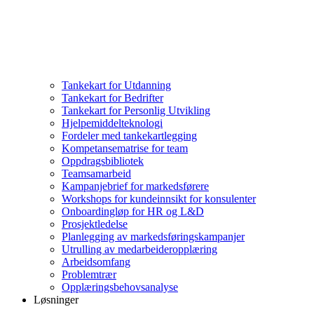
Tankekart for Utdanning
Tankekart for Bedrifter
Tankekart for Personlig Utvikling
Hjelpemiddelteknologi
Fordeler med tankekartlegging
Kompetansematrise for team
Oppdragsbibliotek
Teamsamarbeid
Kampanjebrief for markedsførere
Workshops for kundeinnsikt for konsulenter
Onboardingløp for HR og L&D
Prosjektledelse
Planlegging av markedsføringskampanjer
Utrulling av medarbeideropplæring
Arbeidsomfang
Problemtrær
Opplæringsbehovsanalyse
Løsninger