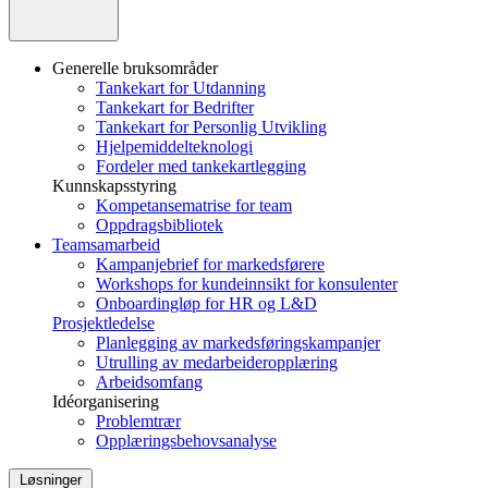
Generelle bruksområder
Tankekart for Utdanning
Tankekart for Bedrifter
Tankekart for Personlig Utvikling
Hjelpemiddelteknologi
Fordeler med tankekartlegging
Kunnskapsstyring
Kompetansematrise for team
Oppdragsbibliotek
Teamsamarbeid
Kampanjebrief for markedsførere
Workshops for kundeinnsikt for konsulenter
Onboardingløp for HR og L&D
Prosjektledelse
Planlegging av markedsføringskampanjer
Utrulling av medarbeideropplæring
Arbeidsomfang
Idéorganisering
Problemtrær
Opplæringsbehovsanalyse
Løsninger