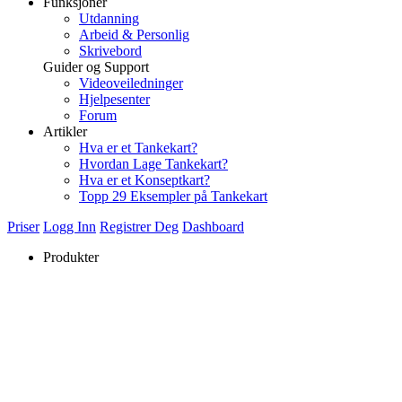
Funksjoner
Utdanning
Arbeid & Personlig
Skrivebord
Guider og Support
Videoveiledninger
Hjelpesenter
Forum
Artikler
Hva er et Tankekart?
Hvordan Lage Tankekart?
Hva er et Konseptkart?
Topp 29 Eksempler på Tankekart
Priser
Logg Inn
Registrer Deg
Dashboard
Produkter