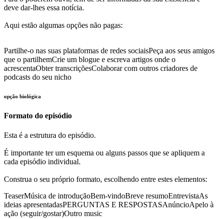
deve dar-lhes essa notícia.
Aqui estão algumas opções não pagas:
Partilhe-o nas suas plataformas de redes sociais
Peça aos seus amigos
que o partilhem
Crie um blogue e escreva artigos onde o
acrescenta
Obter transcrições
Colaborar com outros criadores de
podcasts do seu nicho
opção biológica
Formato do episódio
Esta é a estrutura do episódio.
É importante ter um esquema ou alguns passos que se apliquem a
cada episódio individual.
Construa o seu próprio formato, escolhendo entre estes elementos:
Teaser
Música de introdução
Bem-vindo
Breve resumo
Entrevista
As
ideias apresentadas
PERGUNTAS E RESPOSTAS
Anúncio
Apelo à
ação (seguir/gostar)
Outro music