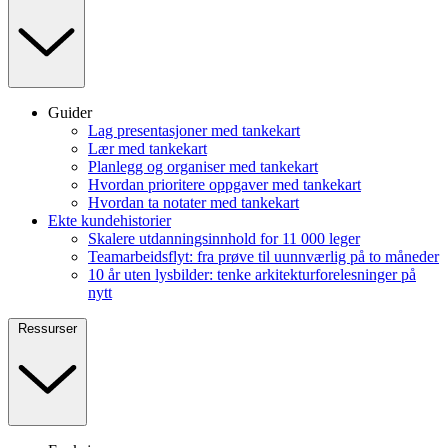
Guider
Lag presentasjoner med tankekart
Lær med tankekart
Planlegg og organiser med tankekart
Hvordan prioritere oppgaver med tankekart
Hvordan ta notater med tankekart
Ekte kundehistorier
Skalere utdanningsinnhold for 11 000 leger
Teamarbeidsflyt: fra prøve til uunnværlig på to måneder
10 år uten lysbilder: tenke arkitekturforelesninger på
nytt
Ressurser