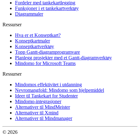
Fordeler med tankekartlegging
Funksjoner i et tankekartverktøy
Diagrammaler
Ressurser
Hva er et Konseptkart?
Konseptkartmaler
Konseptkartverktøy
Topp Gantt-diagramprogramvare
Planlegg prosjekter med et Gantt-diagramverktøy
Mindomo for Microsoft Teams
Ressurser
Mindomos effektivitet i utdanning
Nevromangfold: Mindomo som hjelpemiddel
Ideer til Tankekart for Studenter
Mindomo-integrasjoner
Alternativer til MindMeister
Alternativer til Xmind
Alternativer til Mindmanager
© 2026