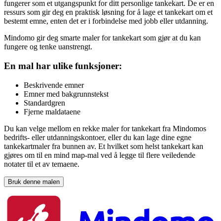
fungerer som et utgangspunkt for ditt personlige tankekart. De er en
ressurs som gir deg en praktisk løsning for å lage et tankekart om et
bestemt emne, enten det er i forbindelse med jobb eller utdanning.
Mindomo gir deg smarte maler for tankekart som gjør at du kan
fungere og tenke uanstrengt.
En mal har ulike funksjoner:
Beskrivende emner
Emner med bakgrunnstekst
Standardgren
Fjerne maldataene
Du kan velge mellom en rekke maler for tankekart fra Mindomos
bedrifts- eller utdanningskontoer, eller du kan lage dine egne
tankekartmaler fra bunnen av. Et hvilket som helst tankekart kan
gjøres om til en mind map-mal ved å legge til flere veiledende
notater til et av temaene.
Bruk denne malen