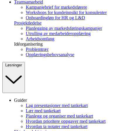
Teamsamarbeid
Kampanjebrief for markedsførere
Workshops for kundeinnsikt for konsulenter
Onboardingløp for HR og L&D
Prosjektledelse
Planlegging av markedsføringskampanjer
Utrulling av medarbeideropplæring
Arbeidsomfang
Idéorganisering
Problemtrær
Opplæringsbehovsanalyse
Løsninger
Guider
Lag presentasjoner med tankekart
Lær med tankekart
Planlegg og organiser med tankekart
Hvordan prioritere oppgaver med tankekart
Hvordan ta notater med tankekart