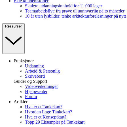
Ekte kundehistorier
Skalere utdanningsinnhold for 11 000 leger
Teamarbeidsflyt: fra prøve til uunnværlig på to måneder
10 år uten lysbilder: tenke arkitekturforelesninger på nytt
Ressurser
Funksjoner
Utdanning
Arbeid & Personlig
Skrivebord
Guider og Support
Videoveiledninger
Hjelpesenter
Forum
Artikler
Hva er et Tankekart?
Hvordan Lage Tankekart?
Hva er et Konseptkart?
Topp 29 Eksempler på Tankekart