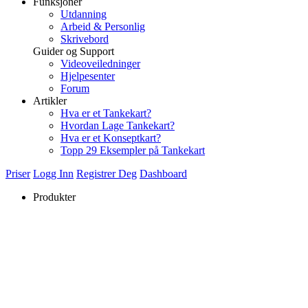
Funksjoner
Utdanning
Arbeid & Personlig
Skrivebord
Guider og Support
Videoveiledninger
Hjelpesenter
Forum
Artikler
Hva er et Tankekart?
Hvordan Lage Tankekart?
Hva er et Konseptkart?
Topp 29 Eksempler på Tankekart
Priser
Logg Inn
Registrer Deg
Dashboard
Produkter