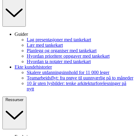
Guider
Lag presentasjoner med tankekart
Lær med tankekart
Planlegg og organiser med tankekart
Hvordan prioritere oppgaver med tankekart
Hvordan ta notater med tankekart
Ekte kundehistorier
Skalere utdanningsinnhold for 11 000 leger
Teamarbeidsflyt: fra prøve til uunnværlig på to måneder
10 år uten lysbilder: tenke arkitekturforelesninger på
nytt
Ressurser