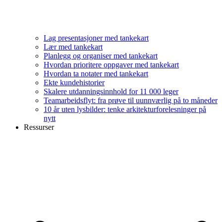
Lag presentasjoner med tankekart
Lær med tankekart
Planlegg og organiser med tankekart
Hvordan prioritere oppgaver med tankekart
Hvordan ta notater med tankekart
Ekte kundehistorier
Skalere utdanningsinnhold for 11 000 leger
Teamarbeidsflyt: fra prøve til uunnværlig på to måneder
10 år uten lysbilder: tenke arkitekturforelesninger på
nytt
Ressurser