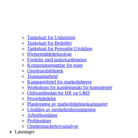
Tankekart for Utdanning
Tankekart for Bedrifter
Tankekart for Personlig Utvikling
Hjelpemiddelteknologi
Fordeler med tankekartlegging
Kompetansematrise for team
Oppdragsbibliotek
Teamsamarbeid
Kampanjebrief for markedsførere
Workshops for kundeinnsikt for konsulenter
Onboardingløp for HR og L&D
Prosjektledelse
Planlegging av markedsføringskampanjer
Utrulling av medarbeideropplæring
Arbeidsomfang
Problemtrær
Opplæringsbehovsanalyse
Løsninger