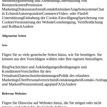
Medien
Registrierung und Anmeldung
Unterstützung von
Benutzerkonten
Permission
Marketing
Diskussionsforen
Kontaktformulare
Angebotssysteme
Chat
in Echtzeit
Autoresponder
eCommerce
Video- oder Flash®
Unterstützung
Einhaltung der Cookie-Einwilligung
Speicherung von
Cookies
Versionierung der Website
Genehmigung, Veröffentlichung
und Rollback
Andere
Allgemeine Seiten
Seite
Fügen Sie so viele generische Seiten hinzu, wie Sie benötigen. Sie
können aus den Vorschlägen wählen oder Ihre eigenen hinzufügen.
Blog
Nachrichten und Ankündigungen
Bedingungen und
Konditionen
Vorschriften für den
Fernabsatz
Datenschutzbestimmungen
Politik des erlaubten
Marketings
Über
Personalverzeichnis
Kontaktangaben
Kontakt-/Anfrag
und Marken
Pressezentrum
Lageplan
FAQs
Andere
Referenz-Websites
Fügen Sie Hinweise auf Websites hinzu, die Sie mögen oder nicht