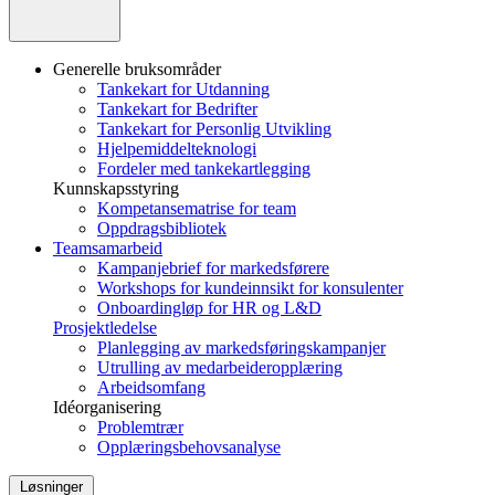
Generelle bruksområder
Tankekart for Utdanning
Tankekart for Bedrifter
Tankekart for Personlig Utvikling
Hjelpemiddelteknologi
Fordeler med tankekartlegging
Kunnskapsstyring
Kompetansematrise for team
Oppdragsbibliotek
Teamsamarbeid
Kampanjebrief for markedsførere
Workshops for kundeinnsikt for konsulenter
Onboardingløp for HR og L&D
Prosjektledelse
Planlegging av markedsføringskampanjer
Utrulling av medarbeideropplæring
Arbeidsomfang
Idéorganisering
Problemtrær
Opplæringsbehovsanalyse
Løsninger