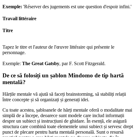
Exemple:
'Réserver des jugements est une question d'espoir infini.'
Travail littéraire
Titre
Tapez le titre et l'auteur de l'œuvre littéraire qui présente le
personnage.
Exemple:
The Great Gatsby
, par F. Scott Fitzgerald.
De ce să folosiți un șablon Mindomo de tip hartă
mentală?
Hărțile mentale vă ajută să faceți brainstorming, să stabiliți relații
între concepte și să organizați și generați idei.
Cu toate acestea, șabloanele de hărți mentale oferă o modalitate mai
simplă de a începe, deoarece sunt modele care includ informații
despre un subiect și instrucțiuni de ghidare. În esență, ele asigură
structura care combină toate elementele unui subiect și servesc drept
punct de plecare pentru harta mentală personală. Sunt o resursă