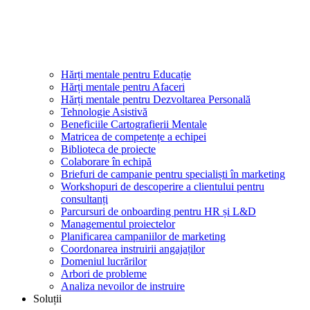
Hărți mentale pentru Educație
Hărți mentale pentru Afaceri
Hărți mentale pentru Dezvoltarea Personală
Tehnologie Asistivă
Beneficiile Cartografierii Mentale
Matricea de competențe a echipei
Biblioteca de proiecte
Colaborare în echipă
Briefuri de campanie pentru specialiști în marketing
Workshopuri de descoperire a clientului pentru
consultanți
Parcursuri de onboarding pentru HR și L&D
Managementul proiectelor
Planificarea campaniilor de marketing
Coordonarea instruirii angajaților
Domeniul lucrărilor
Arbori de probleme
Analiza nevoilor de instruire
Soluții