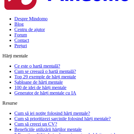
Despre Mindomo
Blog
Centru de ajutor
Forum
Contact
Prețuri
Hărți mentale
Ce este o hartă mentală?
Cum se creează o hartă mentală?
Top 29 exemple de hărți mentale
Șabloane de hărți mentale
100 de idei de hărți mentale
Generator de hărți mentale cu IA
Resurse
Cum să iei notițe folosind hărți mentale?
Cum să prioritizezi sarcinile folosind hărți mentale?
Cum să creezi un CV?
Beneficiile utilizării hărților mentale