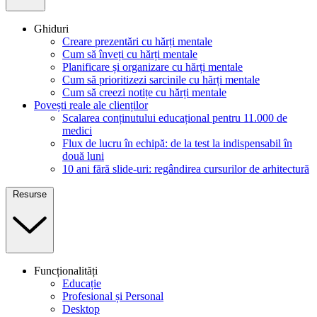
Ghiduri
Creare prezentări cu hărți mentale
Cum să înveți cu hărți mentale
Planificare și organizare cu hărți mentale
Cum să prioritizezi sarcinile cu hărți mentale
Cum să creezi notițe cu hărți mentale
Povești reale ale clienților
Scalarea conținutului educațional pentru 11.000 de
medici
Flux de lucru în echipă: de la test la indispensabil în
două luni
10 ani fără slide-uri: regândirea cursurilor de arhitectură
Resurse
Funcționalități
Educație
Profesional și Personal
Desktop