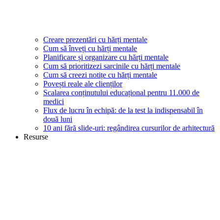
Creare prezentări cu hărți mentale
Cum să înveți cu hărți mentale
Planificare și organizare cu hărți mentale
Cum să prioritizezi sarcinile cu hărți mentale
Cum să creezi notițe cu hărți mentale
Povești reale ale clienților
Scalarea conținutului educațional pentru 11.000 de
medici
Flux de lucru în echipă: de la test la indispensabil în
două luni
10 ani fără slide-uri: regândirea cursurilor de arhitectură
Resurse