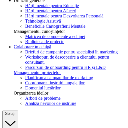
Utilizări generale
Hărți mentale pentru Educație
Hărți mentale pentru Afaceri
Hărți mentale pentru Dezvoltarea Personală
Tehnologie Asistivă
Beneficiile Cartografierii Mentale
Managementul cunoștințelor
Matricea de competențe a echipei
Biblioteca de proiecte
Colaborare în echipă
Briefuri de campanie pentru specialiști în marketing
Workshopuri de descoperire a clientului pentru
consultanți
Parcursuri de onboarding pentru HR și L&D
Managementul proiectelor
Planificarea campaniilor de marketing
Coordonarea instruirii angajaților
Domeniul lucrărilor
Organizarea ideilor
Arbori de probleme
Analiza nevoilor de instruire
Soluții