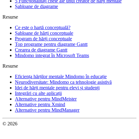
5 Funcționalități cheie ale unui creator de hărți mentale
Șabloane de diagrame
Resurse
Ce este o hartă conceptuală?
Șabloane de hărți conceptuale
Program de hărți conceptuale
Top programe pentru diagrame Gantt
Crearea de diagrame Gantt
Mindomo integrat în Microsoft Teams
Resurse
Eficiența hărților mentale Mindomo în educație
Neurodiversitate: Mindomo ca tehnologie asistivă
Idei de hărți mentale pentru elevi și studenți
Integrări cu alte aplicații
Alternative pentru MindMeister
Alternative pentru Xmind
Alternative pentru MindManager
© 2026