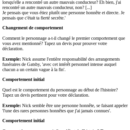
lorsqu'elle a rencontré un autre mauvais conducteur? Eh bien, j'ai
rencontré un autre mauvais conducteur, non? [...]
Je pensais que vous étiez plutôt une personne honnête et directe. Je
pensais que c'était ta fierté secrète.'
Changement de comportement
Comment le personnage a-t-il changé le premier comportement que
vous avez mentionné? Tapez un devis pour prouver votre
déclaration.
Exemple:
Nick assume l'entière responsabilité des arrangements
funéraires de Gatsby, 'avec cet intérêt personnel intense auquel
chacun a un certain vague à la fin'.
Comportement initial
Quel est le comportement du personnage au début de l'histoire?
Tapez un devis pertinent pour votre déclaration.
Exemple:
Nick semble être une personne honnête, se faisant appeler
'l'une des rares personnes honnêtes que j'ai jamais connues'.
Comportement initial