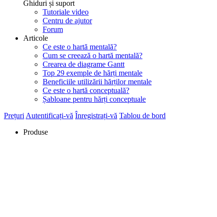
Ghiduri și suport
Tutoriale video
Centru de ajutor
Forum
Articole
Ce este o hartă mentală?
Cum se creează o hartă mentală?
Crearea de diagrame Gantt
Top 29 exemple de hărți mentale
Beneficiile utilizării hărților mentale
Ce este o hartă conceptuală?
Șabloane pentru hărți conceptuale
Prețuri
Autentificați-vă
Înregistrați-vă
Tablou de bord
Produse