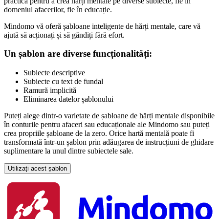
practică pentru a crea hărți mentale pe diverse subiecte, fie în
domeniul afacerilor, fie în educație.
Mindomo vă oferă șabloane inteligente de hărți mentale, care vă
ajută să acționați și să gândiți fără efort.
Un șablon are diverse funcționalități:
Subiecte descriptive
Subiecte cu text de fundal
Ramură implicită
Eliminarea datelor șablonului
Puteți alege dintr-o varietate de șabloane de hărți mentale disponibile
în conturile pentru afaceri sau educaționale ale Mindomo sau puteți
crea propriile șabloane de la zero. Orice hartă mentală poate fi
transformată într-un șablon prin adăugarea de instrucțiuni de ghidare
suplimentare la unul dintre subiectele sale.
Utilizați acest șablon