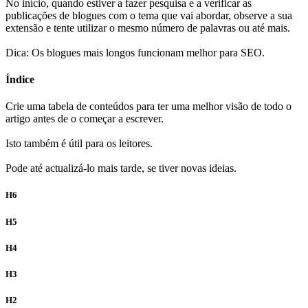
No início, quando estiver a fazer pesquisa e a verificar as
publicações de blogues com o tema que vai abordar, observe a sua
extensão e tente utilizar o mesmo número de palavras ou até mais.
Dica: Os blogues mais longos funcionam melhor para SEO.
Índice
Crie uma tabela de conteúdos para ter uma melhor visão de todo o
artigo antes de o começar a escrever.
Isto também é útil para os leitores.
Pode até actualizá-lo mais tarde, se tiver novas ideias.
H6
H5
H4
H3
H2