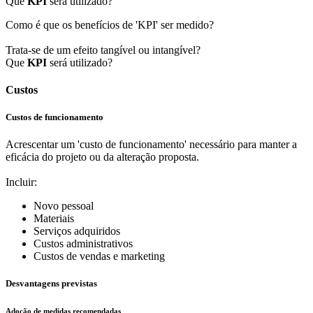
Que
KPI
será utilizado?
Como é que os benefícios de 'KPI' ser medido?
Trata-se de um efeito tangível ou intangível?
Que
KPI
será utilizado?
Custos
Custos de funcionamento
Acrescentar um 'custo de funcionamento' necessário para manter a
eficácia do projeto ou da alteração proposta.
Incluir:
Novo pessoal
Materiais
Serviços adquiridos
Custos administrativos
Custos de vendas e marketing
Desvantagens previstas
Adoção de medidas recomendadas