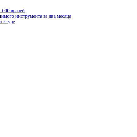
 000 врачей
нимого инструмента за два месяца
тектуре