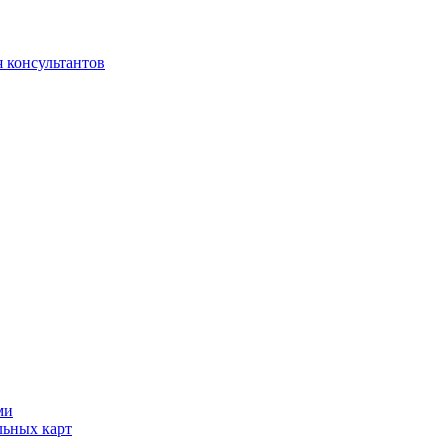
 консультантов
ми
льных карт