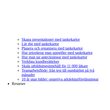
Skapa presentationer med tankekartor
Lär dig med tankekartor
Planera och organisera med tankekartor
Hur prioriterar man uppgifter med tankekartor
Hur man tar anteckningar med tankekartor
Verkliga kundberättelser
Skala utbildningsinnehåll för 11 000 läkare
Teamarbetsflöde: från test till oumbärligt på två
månader
10 år utan bilder: ompröva arkitekturföreläsningar
Resurser