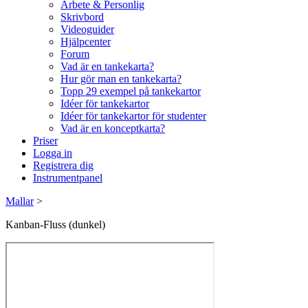
Arbete & Personlig
Skrivbord
Videoguider
Hjälpcenter
Forum
Vad är en tankekarta?
Hur gör man en tankekarta?
Topp 29 exempel på tankekartor
Idéer för tankekartor
Idéer för tankekartor för studenter
Vad är en konceptkarta?
Priser
Logga in
Registrera dig
Instrumentpanel
Mallar
>
Kanban-Fluss (dunkel)