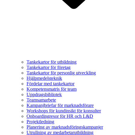
Tankekartor för utbildning
Tankekartor för företag
Tankekartor för personlig utveckling
Hjälpmedelsteknik
Fördelar med tankekartor
Kompetensmatris för team
Uppdragsbibliotek
Teamsamarbete
Kampanjbriefar för marknadsförare
Workshops för kundinsikt för konsulter
Onboardingresor för HR och L&D
Projektledning
Planering av marknadsföringskampanjer
Utrullning av medarbetarutbildning