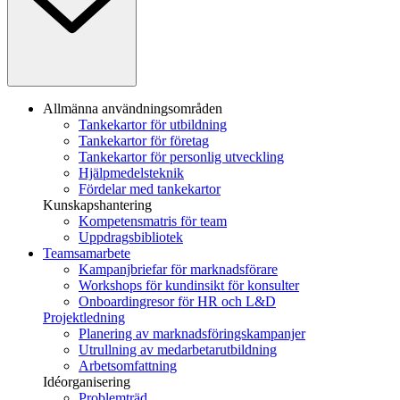
Allmänna användningsområden
Tankekartor för utbildning
Tankekartor för företag
Tankekartor för personlig utveckling
Hjälpmedelsteknik
Fördelar med tankekartor
Kunskapshantering
Kompetensmatris för team
Uppdragsbibliotek
Teamsamarbete
Kampanjbriefar för marknadsförare
Workshops för kundinsikt för konsulter
Onboardingresor för HR och L&D
Projektledning
Planering av marknadsföringskampanjer
Utrullning av medarbetarutbildning
Arbetsomfattning
Idéorganisering
Problemträd