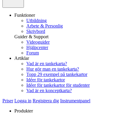
Funktioner
Utbildning
Arbete & Personlig
Skrivbord
Guider & Support
Videoguider
Hjälpcenter
Forum
Artiklar
Vad är en tankekarta?
Hur gör man en tankekarta?
Topp 29 exempel på tankekartor
Idéer för tankekartor
Idéer för tankekartor för studenter
Vad är en konceptkarta?
Priser
Logga in
Registrera dig
Instrumentpanel
Produkter