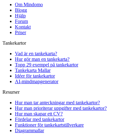
Om Mindomo
Blogg
Hjälp
Forum
Kontakt
Priser
Tankekartor
Vad är en tankekarta?
Hur gör man en tankekarta?
Topp 29 exempel på tankekartor
Tankekarta Mallar
Idéer för tankekartor
AI-mindmapgenerator
Resurser
Hur man tar anteckningar med tankekartor?
Hur man prioriterar uppgifter med tankekartor?
Hur man skapar ett CV?
Fördelar med tankekartor
Funktioner för tankekartstillverkare
Diagrammallar