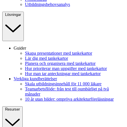
Utbildningsbehovsanalys
Lösningar
Guider
Skapa presentationer med tankekartor
Lär dig med tankekartor
Planera och organisera med tankekartor
Hur prioriterar man uppgifter med tankekartor
Hur man tar anteckningar med tankekartor
Verkliga kundberättelser
Skala utbildningsinnehåll för 11 000 läkare
Teamarbetsflöde: från test till oumbärligt på två
månader
10 år utan bilder: ompröva arkitekturföreläsningar
Resurser