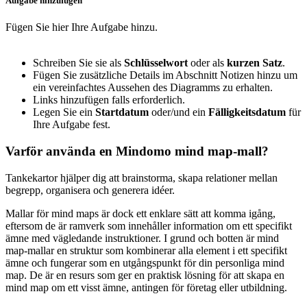
Aufgabe hinzufügen
Fügen Sie hier Ihre Aufgabe hinzu.
Schreiben Sie sie als
Schlüsselwort
oder als
kurzen Satz
.
Fügen Sie zusätzliche Details im Abschnitt Notizen hinzu
um
ein vereinfachtes Aussehen des Diagramms zu erhalten.
Links hinzufügen
falls erforderlich.
Legen Sie ein
Startdatum
oder/und ein
Fälligkeitsdatum
für
Ihre Aufgabe fest.
Varför använda en Mindomo mind map-mall?
Tankekartor hjälper dig att brainstorma, skapa relationer mellan
begrepp, organisera och generera idéer.
Mallar för mind maps är dock ett enklare sätt att komma igång,
eftersom de är ramverk som innehåller information om ett specifikt
ämne med vägledande instruktioner. I grund och botten är mind
map-mallar en struktur som kombinerar alla element i ett specifikt
ämne och fungerar som en utgångspunkt för din personliga mind
map. De är en resurs som ger en praktisk lösning för att skapa en
mind map om ett visst ämne, antingen för företag eller utbildning.