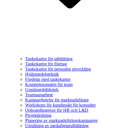
Tankekartor för utbildning
Tankekartor för företag
Tankekartor för personlig utveckling
Hjälpmedelsteknik
Fördelar med tankekartor
Kompetensmatris för team
Uppdragsbibliotek
Teamsamarbete
Kampanjbriefar för marknadsförare
Workshops för kundinsikt för konsulter
Onboardingresor för HR och L&D
Projektledning
Planering av marknadsföringskampanjer
Utrullning av medarbetarutbildning