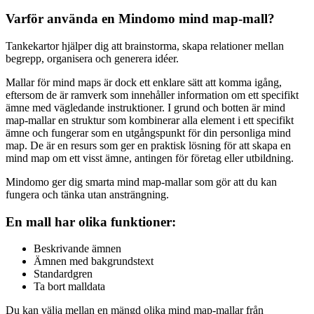
Varför använda en Mindomo mind map-mall?
Tankekartor hjälper dig att brainstorma, skapa relationer mellan
begrepp, organisera och generera idéer.
Mallar för mind maps är dock ett enklare sätt att komma igång,
eftersom de är ramverk som innehåller information om ett specifikt
ämne med vägledande instruktioner. I grund och botten är mind
map-mallar en struktur som kombinerar alla element i ett specifikt
ämne och fungerar som en utgångspunkt för din personliga mind
map. De är en resurs som ger en praktisk lösning för att skapa en
mind map om ett visst ämne, antingen för företag eller utbildning.
Mindomo ger dig smarta mind map-mallar som gör att du kan
fungera och tänka utan ansträngning.
En mall har olika funktioner:
Beskrivande ämnen
Ämnen med bakgrundstext
Standardgren
Ta bort malldata
Du kan välja mellan en mängd olika mind map-mallar från