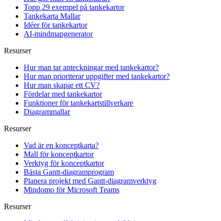
Topp 29 exempel på tankekartor
Tankekarta Mallar
Idéer för tankekartor
AI-mindmapgenerator
Resurser
Hur man tar anteckningar med tankekartor?
Hur man prioriterar uppgifter med tankekartor?
Hur man skapar ett CV?
Fördelar med tankekartor
Funktioner för tankekartstillverkare
Diagrammallar
Resurser
Vad är en konceptkarta?
Mall för konceptkartor
Verktyg för konceptkartor
Bästa Gantt-diagramprogram
Planera projekt med Gantt-diagramverktyg
Mindomo för Microsoft Teams
Resurser