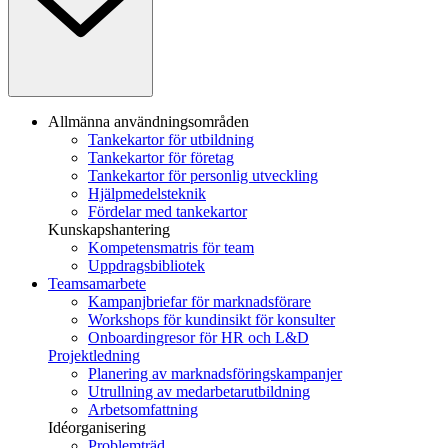
Allmänna användningsområden
Tankekartor för utbildning
Tankekartor för företag
Tankekartor för personlig utveckling
Hjälpmedelsteknik
Fördelar med tankekartor
Kunskapshantering
Kompetensmatris för team
Uppdragsbibliotek
Teamsamarbete
Kampanjbriefar för marknadsförare
Workshops för kundinsikt för konsulter
Onboardingresor för HR och L&D
Projektledning
Planering av marknadsföringskampanjer
Utrullning av medarbetarutbildning
Arbetsomfattning
Idéorganisering
Problemträd