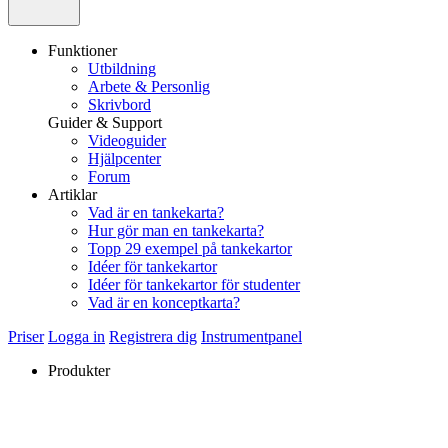
Funktioner
Utbildning
Arbete & Personlig
Skrivbord
Guider & Support
Videoguider
Hjälpcenter
Forum
Artiklar
Vad är en tankekarta?
Hur gör man en tankekarta?
Topp 29 exempel på tankekartor
Idéer för tankekartor
Idéer för tankekartor för studenter
Vad är en konceptkarta?
Priser
Logga in
Registrera dig
Instrumentpanel
Produkter