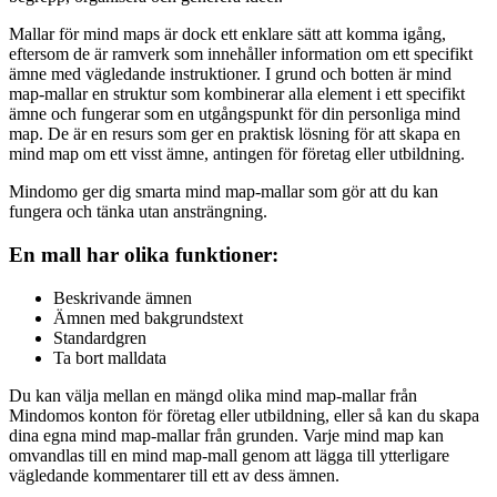
Mallar för mind maps är dock ett enklare sätt att komma igång,
eftersom de är ramverk som innehåller information om ett specifikt
ämne med vägledande instruktioner. I grund och botten är mind
map-mallar en struktur som kombinerar alla element i ett specifikt
ämne och fungerar som en utgångspunkt för din personliga mind
map. De är en resurs som ger en praktisk lösning för att skapa en
mind map om ett visst ämne, antingen för företag eller utbildning.
Mindomo ger dig smarta mind map-mallar som gör att du kan
fungera och tänka utan ansträngning.
En mall har olika funktioner:
Beskrivande ämnen
Ämnen med bakgrundstext
Standardgren
Ta bort malldata
Du kan välja mellan en mängd olika mind map-mallar från
Mindomos konton för företag eller utbildning, eller så kan du skapa
dina egna mind map-mallar från grunden. Varje mind map kan
omvandlas till en mind map-mall genom att lägga till ytterligare
vägledande kommentarer till ett av dess ämnen.