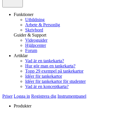
Funktioner
Utbildning
Arbete & Personlig
Skrivbord
Guider & Support
Videoguider
Hjälpcenter
Forum
Artiklar
Vad är en tankekarta?
Hur gör man en tankekarta?
Topp 29 exempel på tankekartor
Idéer för tankekartor
Idéer för tankekartor för studenter
Vad är en konceptkarta?
Priser
Logga in
Registrera dig
Instrumentpanel
Produkter