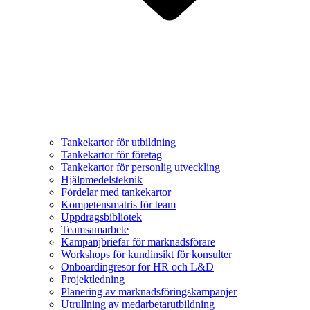
Tankekartor för utbildning
Tankekartor för företag
Tankekartor för personlig utveckling
Hjälpmedelsteknik
Fördelar med tankekartor
Kompetensmatris för team
Uppdragsbibliotek
Teamsamarbete
Kampanjbriefar för marknadsförare
Workshops för kundinsikt för konsulter
Onboardingresor för HR och L&D
Projektledning
Planering av marknadsföringskampanjer
Utrullning av medarbetarutbildning