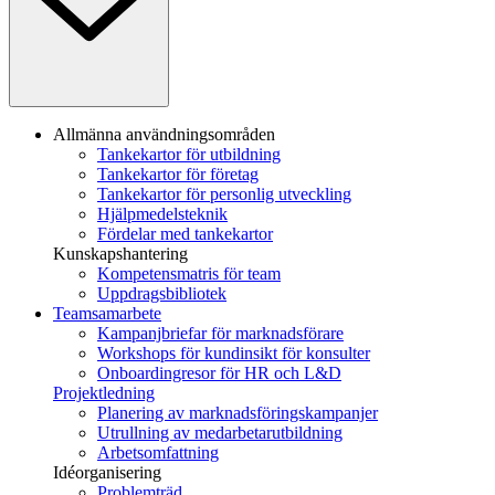
Allmänna användningsområden
Tankekartor för utbildning
Tankekartor för företag
Tankekartor för personlig utveckling
Hjälpmedelsteknik
Fördelar med tankekartor
Kunskapshantering
Kompetensmatris för team
Uppdragsbibliotek
Teamsamarbete
Kampanjbriefar för marknadsförare
Workshops för kundinsikt för konsulter
Onboardingresor för HR och L&D
Projektledning
Planering av marknadsföringskampanjer
Utrullning av medarbetarutbildning
Arbetsomfattning
Idéorganisering
Problemträd