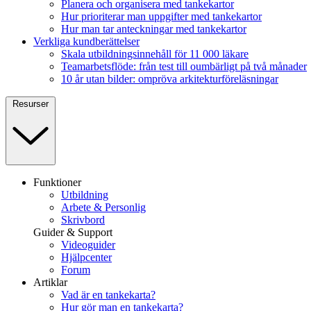
Planera och organisera med tankekartor
Hur prioriterar man uppgifter med tankekartor
Hur man tar anteckningar med tankekartor
Verkliga kundberättelser
Skala utbildningsinnehåll för 11 000 läkare
Teamarbetsflöde: från test till oumbärligt på två månader
10 år utan bilder: ompröva arkitekturföreläsningar
Resurser
Funktioner
Utbildning
Arbete & Personlig
Skrivbord
Guider & Support
Videoguider
Hjälpcenter
Forum
Artiklar
Vad är en tankekarta?
Hur gör man en tankekarta?