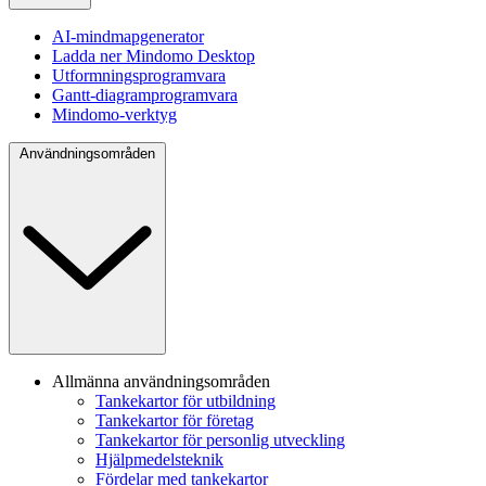
AI-mindmapgenerator
Ladda ner Mindomo Desktop
Utformningsprogramvara
Gantt-diagramprogramvara
Mindomo-verktyg
Användningsområden
Allmänna användningsområden
Tankekartor för utbildning
Tankekartor för företag
Tankekartor för personlig utveckling
Hjälpmedelsteknik
Fördelar med tankekartor