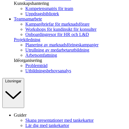
Kunskapshantering
Kompetensmatris för team
Uppdragsbibliotek
Teamsamarbete
Kampanjbriefar för marknadsförare
Workshops för kundinsikt för konsulter
Onboardingresor för HR och L&D
Projektledning
Planering av marknadsföringskampanjer
Utrullning av medarbetarutbildning
Arbetsomfattning
Idéorganisering
Problemträd
Utbildningsbehovsanalys
Lösningar
Guider
Skapa presentationer med tankekartor
Lär dig med tankekartor