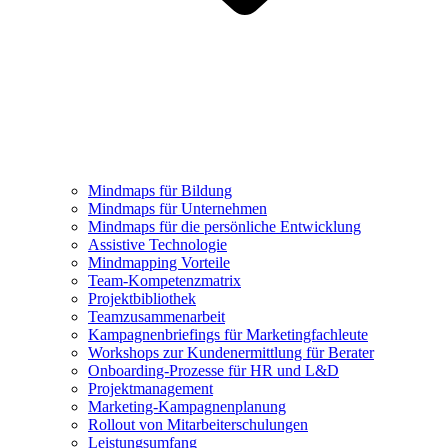
Mindmaps für Bildung
Mindmaps für Unternehmen
Mindmaps für die persönliche Entwicklung
Assistive Technologie
Mindmapping Vorteile
Team-Kompetenzmatrix
Projektbibliothek
Teamzusammenarbeit
Kampagnenbriefings für Marketingfachleute
Workshops zur Kundenermittlung für Berater
Onboarding-Prozesse für HR und L&D
Projektmanagement
Marketing-Kampagnenplanung
Rollout von Mitarbeiterschulungen
Leistungsumfang