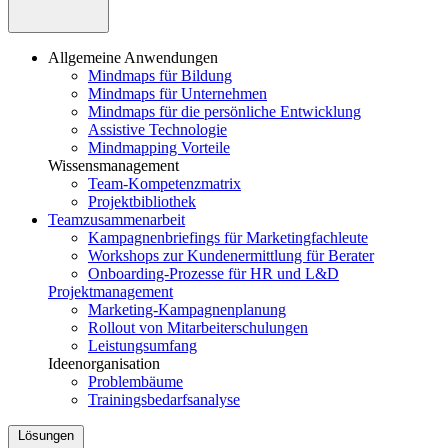
Allgemeine Anwendungen
Mindmaps für Bildung
Mindmaps für Unternehmen
Mindmaps für die persönliche Entwicklung
Assistive Technologie
Mindmapping Vorteile
Wissensmanagement
Team-Kompetenzmatrix
Projektbibliothek
Teamzusammenarbeit
Kampagnenbriefings für Marketingfachleute
Workshops zur Kundenermittlung für Berater
Onboarding-Prozesse für HR und L&D
Projektmanagement
Marketing-Kampagnenplanung
Rollout von Mitarbeiterschulungen
Leistungsumfang
Ideenorganisation
Problembäume
Trainingsbedarfsanalyse
Lösungen