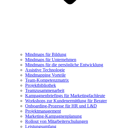
Mindmaps für Bildung
Mindmaps für Unternehmen
Mindmaps für die persönliche Entwicklung
Assistive Technologie
Mindmapping Vorteile
Team-Kompetenzmatrix
Projektbibliothek
Teamzusammenarbeit
Kampagnenbriefings für Marketingfachleute
Workshops zur Kundenermittlung für Berater
Onboarding-Prozesse für HR und L&D
Projektmanagement
Marketing-Kampagnenplanung
Rollout von Mitarbeiterschulungen
Leistungsumfang