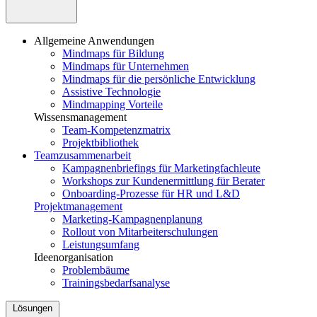
Allgemeine Anwendungen
Mindmaps für Bildung
Mindmaps für Unternehmen
Mindmaps für die persönliche Entwicklung
Assistive Technologie
Mindmapping Vorteile
Wissensmanagement
Team-Kompetenzmatrix
Projektbibliothek
Teamzusammenarbeit
Kampagnenbriefings für Marketingfachleute
Workshops zur Kundenermittlung für Berater
Onboarding-Prozesse für HR und L&D
Projektmanagement
Marketing-Kampagnenplanung
Rollout von Mitarbeiterschulungen
Leistungsumfang
Ideenorganisation
Problembäume
Trainingsbedarfsanalyse
Lösungen