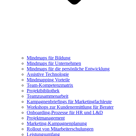
Mindmaps für Bildung
Mindmaps für Unternehmen
Mindmaps für die persönliche Entwicklung
Assistive Technologie
Mindmapping Vorteile
Team-Kompetenzmatrix
Projektbibliothek
Teamzusammenarbeit
Kampagnenbriefings für Marketingfachleute
Workshops zur Kundenermittlung für Berater
Onboarding-Prozesse für HR und L&D
Projektmanagement
Marketing-Kampagnenplanung
Rollout von Mitarbeiterschulungen
Leistungsumfang