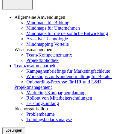
Allgemeine Anwendungen
Mindmaps für Bildung
Mindmaps für Unternehmen
Mindmaps für die persönliche Entwicklung
Assistive Technologie
Mindmapping Vorteile
Wissensmanagement
Team-Kompetenzmatrix
Projektbibliothek
Teamzusammenarbeit
Kampagnenbriefings für Marketingfachleute
Workshops zur Kundenermittlung für Berater
Onboarding-Prozesse für HR und L&D
Projektmanagement
Marketing-Kampagnenplanung
Rollout von Mitarbeiterschulungen
Leistungsumfang
Ideenorganisation
Problembäume
Trainingsbedarfsanalyse
Lösungen