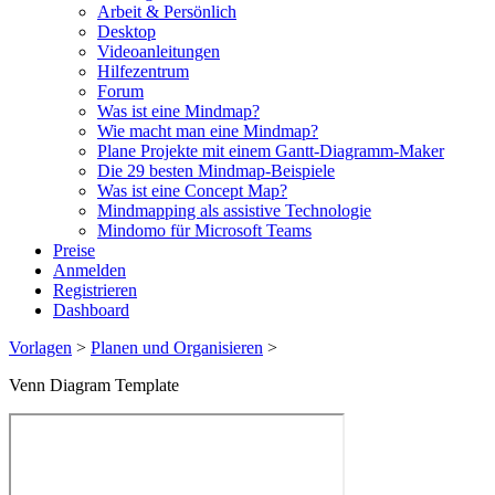
Arbeit & Persönlich
Desktop
Videoanleitungen
Hilfezentrum
Forum
Was ist eine Mindmap?
Wie macht man eine Mindmap?
Plane Projekte mit einem Gantt-Diagramm-Maker
Die 29 besten Mindmap-Beispiele
Was ist eine Concept Map?
Mindmapping als assistive Technologie
Mindomo für Microsoft Teams
Preise
Anmelden
Registrieren
Dashboard
Vorlagen
>
Planen und Organisieren
>
Venn Diagram Template