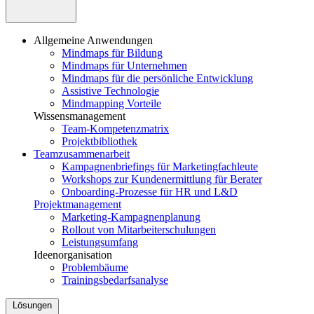
Allgemeine Anwendungen
Mindmaps für Bildung
Mindmaps für Unternehmen
Mindmaps für die persönliche Entwicklung
Assistive Technologie
Mindmapping Vorteile
Wissensmanagement
Team-Kompetenzmatrix
Projektbibliothek
Teamzusammenarbeit
Kampagnenbriefings für Marketingfachleute
Workshops zur Kundenermittlung für Berater
Onboarding-Prozesse für HR und L&D
Projektmanagement
Marketing-Kampagnenplanung
Rollout von Mitarbeiterschulungen
Leistungsumfang
Ideenorganisation
Problembäume
Trainingsbedarfsanalyse
Lösungen