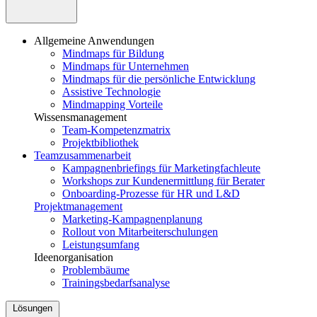
Allgemeine Anwendungen
Mindmaps für Bildung
Mindmaps für Unternehmen
Mindmaps für die persönliche Entwicklung
Assistive Technologie
Mindmapping Vorteile
Wissensmanagement
Team-Kompetenzmatrix
Projektbibliothek
Teamzusammenarbeit
Kampagnenbriefings für Marketingfachleute
Workshops zur Kundenermittlung für Berater
Onboarding-Prozesse für HR und L&D
Projektmanagement
Marketing-Kampagnenplanung
Rollout von Mitarbeiterschulungen
Leistungsumfang
Ideenorganisation
Problembäume
Trainingsbedarfsanalyse
Lösungen