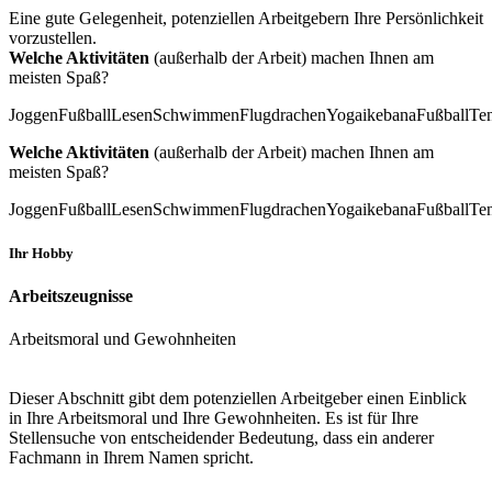
Eine gute Gelegenheit, potenziellen Arbeitgebern Ihre Persönlichkeit
vorzustellen.
Welche Aktivitäten
(außerhalb der Arbeit) machen Ihnen am
meisten Spaß?
Joggen
Fußball
Lesen
Schwimmen
Flugdrachen
Yoga
ikebana
Fußball
Ten
Welche Aktivitäten
(außerhalb der Arbeit) machen Ihnen am
meisten Spaß?
Joggen
Fußball
Lesen
Schwimmen
Flugdrachen
Yoga
ikebana
Fußball
Ten
Ihr Hobby
Arbeitszeugnisse
Arbeitsmoral und Gewohnheiten
Dieser Abschnitt gibt dem potenziellen Arbeitgeber einen Einblick
in Ihre Arbeitsmoral und Ihre Gewohnheiten. Es ist für Ihre
Stellensuche von entscheidender Bedeutung, dass ein anderer
Fachmann in Ihrem Namen spricht.