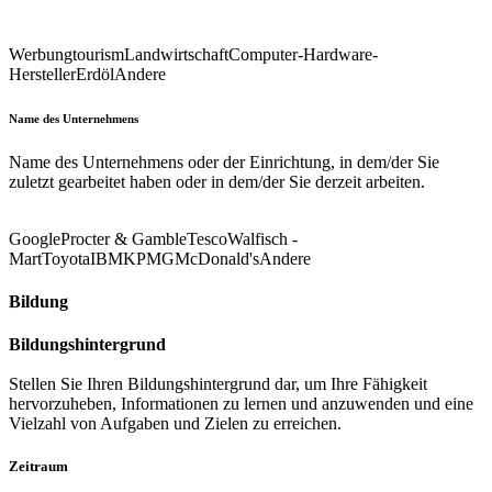
Werbung
tourism
Landwirtschaft
Computer-Hardware-
Hersteller
Erdöl
Andere
Name des Unternehmens
Name des Unternehmens oder der Einrichtung, in dem/der Sie
zuletzt gearbeitet haben oder in dem/der Sie derzeit arbeiten.
Google
Procter & Gamble
Tesco
Walfisch -
Mart
Toyota
IBM
KPMG
McDonald's
Andere
Bildung
Bildungshintergrund
Stellen Sie Ihren Bildungshintergrund dar, um Ihre Fähigkeit
hervorzuheben, Informationen zu lernen und anzuwenden und eine
Vielzahl von Aufgaben und Zielen zu erreichen.
Zeitraum