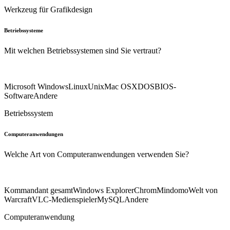
Werkzeug für Grafikdesign
Betriebssysteme
Mit welchen Betriebssystemen sind Sie vertraut?
Microsoft Windows
Linux
Unix
Mac OSX
DOS
BIOS-
Software
Andere
Betriebssystem
Computeranwendungen
Welche Art von Computeranwendungen verwenden Sie?
Kommandant gesamt
Windows Explorer
Chrom
Mindomo
Welt von
Warcraft
VLC-Medienspieler
MySQL
Andere
Computeranwendung