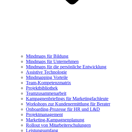
Mindmaps für Bildung
Mindmaps für Unternehmen
Mindmaps für die persönliche Entwicklung
Assistive Technologie
Mindmapping Vorteile
Team-Kompetenzmatrix
Projektbibliothek
Teamzusammenarbeit
Kampagnenbriefings für Marketingfachleute
Workshops zur Kundenermittlung für Berater
Onboarding-Prozesse für HR und L&D
Projektmanagement
Marketing-Kampagnenplanung
Rollout von Mitarbeiterschulungen
Leistungsumfang