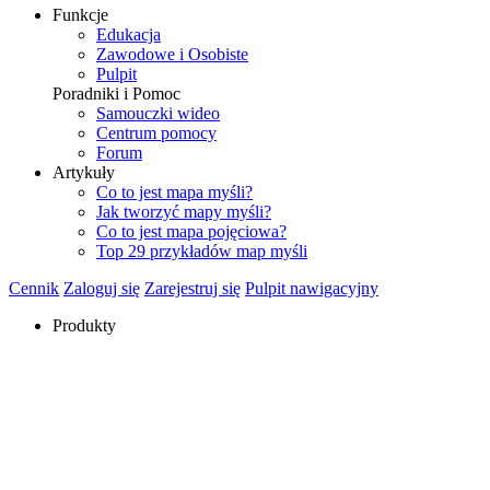
Funkcje
Edukacja
Zawodowe i Osobiste
Pulpit
Poradniki i Pomoc
Samouczki wideo
Centrum pomocy
Forum
Artykuły
Co to jest mapa myśli?
Jak tworzyć mapy myśli?
Co to jest mapa pojęciowa?
Top 29 przykładów map myśli
Cennik
Zaloguj się
Zarejestruj się
Pulpit nawigacyjny
Produkty