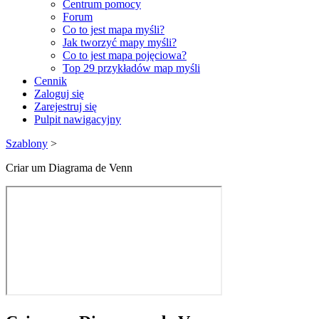
Centrum pomocy
Forum
Co to jest mapa myśli?
Jak tworzyć mapy myśli?
Co to jest mapa pojęciowa?
Top 29 przykładów map myśli
Cennik
Zaloguj się
Zarejestruj się
Pulpit nawigacyjny
Szablony
>
Criar um Diagrama de Venn