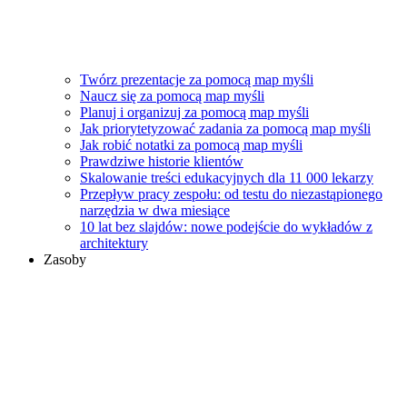
Twórz prezentacje za pomocą map myśli
Naucz się za pomocą map myśli
Planuj i organizuj za pomocą map myśli
Jak priorytetyzować zadania za pomocą map myśli
Jak robić notatki za pomocą map myśli
Prawdziwe historie klientów
Skalowanie treści edukacyjnych dla 11 000 lekarzy
Przepływ pracy zespołu: od testu do niezastąpionego
narzędzia w dwa miesiące
10 lat bez slajdów: nowe podejście do wykładów z
architektury
Zasoby