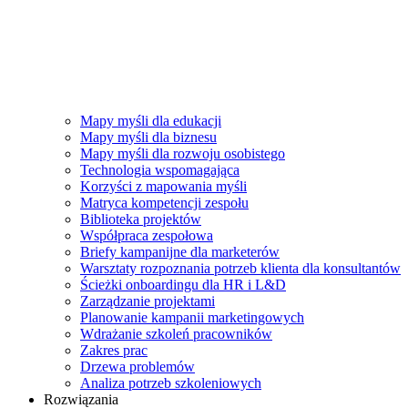
Mapy myśli dla edukacji
Mapy myśli dla biznesu
Mapy myśli dla rozwoju osobistego
Technologia wspomagająca
Korzyści z mapowania myśli
Matryca kompetencji zespołu
Biblioteka projektów
Współpraca zespołowa
Briefy kampanijne dla marketerów
Warsztaty rozpoznania potrzeb klienta dla konsultantów
Ścieżki onboardingu dla HR i L&D
Zarządzanie projektami
Planowanie kampanii marketingowych
Wdrażanie szkoleń pracowników
Zakres prac
Drzewa problemów
Analiza potrzeb szkoleniowych
Rozwiązania