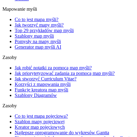
Mapowanie myśli
Co to jest mapa myśli?
Jak tworzyć mapy myśli?
Top 29 przykładów map myśli
Szablony map myśli
Pomysły na mapy myśli
Generator map myśli AI
Zasoby
Jak robić notatki za pomocą map myśli?
Jak priorytetyzować zadania za pomocą map myśli?
Jak stworzyć Curriculum Vitae?
Korzyści z mapowania myśli
Funkcje kreatora map myśli
Szablony Diagramów
Zasoby
Co to jest mapa pojęciowa?
Szablon mapy pojęciowej
Kreator map pojęciowych
Najlepsze oprogramowanie do wykresów Gantta