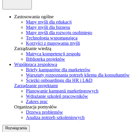
Zastosowania ogólne
Mapy myśli dla edukacji
Mapy myśli dla biznesu
Mapy myśli dla rozwoju osobistego
Technologia wspomagająca
Korzyści z mapowania myśli
Zarządzanie wiedzą
Matryca kompetencji zespołu
Biblioteka projektów
Współpraca zespołowa
Briefy kampanijne dla marketerów
Warsztaty rozpoznania potrzeb klienta dla konsultantów
Ścieżki onboardingu dla HR i L&D
Zarządzanie projektami
Planowanie kampanii marketingowych
Wdrażanie szkoleń pracowników
Zakres prac
Organizacja pomysłów
Drzewa problemów
Analiza potrzeb szkoleniowych
Rozwiązania