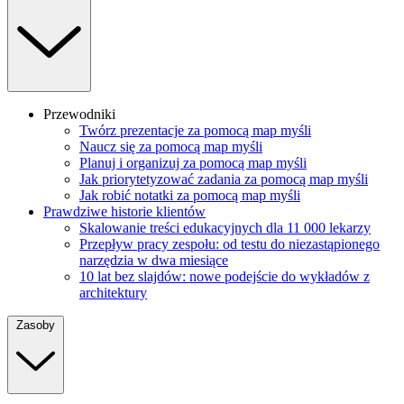
Przewodniki
Twórz prezentacje za pomocą map myśli
Naucz się za pomocą map myśli
Planuj i organizuj za pomocą map myśli
Jak priorytetyzować zadania za pomocą map myśli
Jak robić notatki za pomocą map myśli
Prawdziwe historie klientów
Skalowanie treści edukacyjnych dla 11 000 lekarzy
Przepływ pracy zespołu: od testu do niezastąpionego
narzędzia w dwa miesiące
10 lat bez slajdów: nowe podejście do wykładów z
architektury
Zasoby