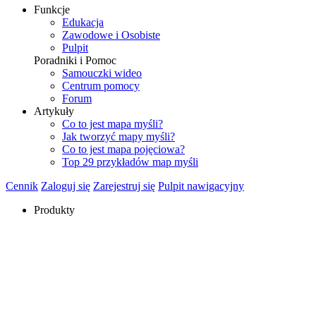
Funkcje
Edukacja
Zawodowe i Osobiste
Pulpit
Poradniki i Pomoc
Samouczki wideo
Centrum pomocy
Forum
Artykuły
Co to jest mapa myśli?
Jak tworzyć mapy myśli?
Co to jest mapa pojęciowa?
Top 29 przykładów map myśli
Cennik
Zaloguj się
Zarejestruj się
Pulpit nawigacyjny
Produkty