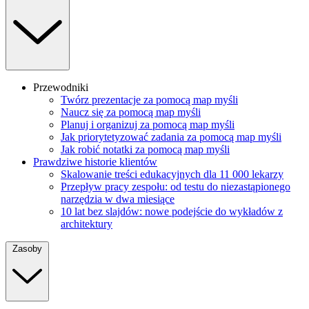
Przewodniki
Twórz prezentacje za pomocą map myśli
Naucz się za pomocą map myśli
Planuj i organizuj za pomocą map myśli
Jak priorytetyzować zadania za pomocą map myśli
Jak robić notatki za pomocą map myśli
Prawdziwe historie klientów
Skalowanie treści edukacyjnych dla 11 000 lekarzy
Przepływ pracy zespołu: od testu do niezastąpionego
narzędzia w dwa miesiące
10 lat bez slajdów: nowe podejście do wykładów z
architektury
Zasoby