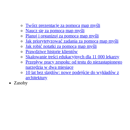
Twórz prezentacje za pomocą map myśli
Naucz się za pomocą map myśli
Planuj i organizuj za pomocą map myśli
Jak priorytetyzować zadania za pomocą map myśli
Jak robić notatki za pomocą map myśli
Prawdziwe historie klientów
Skalowanie treści edukacyjnych dla 11 000 lekarzy
Przepływ pracy zespołu: od testu do niezastąpionego
narzędzia w dwa miesiące
10 lat bez slajdów: nowe podejście do wykładów z
architektury
Zasoby