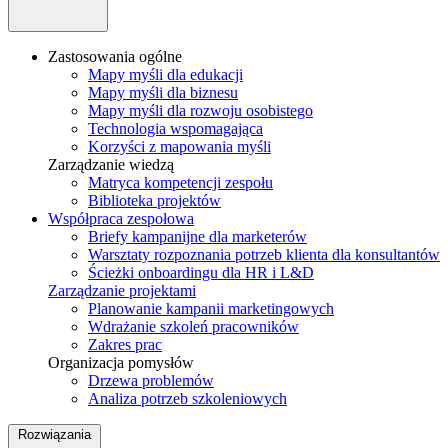
Zastosowania ogólne
Mapy myśli dla edukacji
Mapy myśli dla biznesu
Mapy myśli dla rozwoju osobistego
Technologia wspomagająca
Korzyści z mapowania myśli
Zarządzanie wiedzą
Matryca kompetencji zespołu
Biblioteka projektów
Współpraca zespołowa
Briefy kampanijne dla marketerów
Warsztaty rozpoznania potrzeb klienta dla konsultantów
Ścieżki onboardingu dla HR i L&D
Zarządzanie projektami
Planowanie kampanii marketingowych
Wdrażanie szkoleń pracowników
Zakres prac
Organizacja pomysłów
Drzewa problemów
Analiza potrzeb szkoleniowych
Rozwiązania