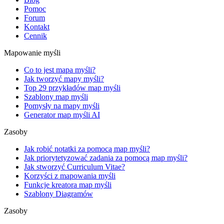
Pomoc
Forum
Kontakt
Cennik
Mapowanie myśli
Co to jest mapa myśli?
Jak tworzyć mapy myśli?
Top 29 przykładów map myśli
Szablony map myśli
Pomysły na mapy myśli
Generator map myśli AI
Zasoby
Jak robić notatki za pomocą map myśli?
Jak priorytetyzować zadania za pomocą map myśli?
Jak stworzyć Curriculum Vitae?
Korzyści z mapowania myśli
Funkcje kreatora map myśli
Szablony Diagramów
Zasoby