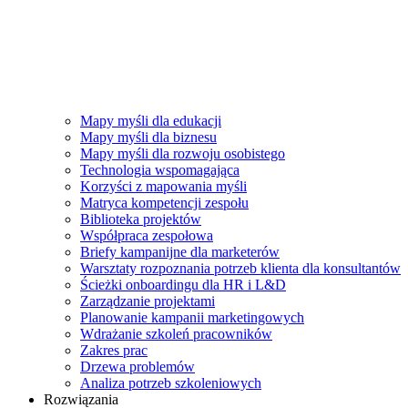
Mapy myśli dla edukacji
Mapy myśli dla biznesu
Mapy myśli dla rozwoju osobistego
Technologia wspomagająca
Korzyści z mapowania myśli
Matryca kompetencji zespołu
Biblioteka projektów
Współpraca zespołowa
Briefy kampanijne dla marketerów
Warsztaty rozpoznania potrzeb klienta dla konsultantów
Ścieżki onboardingu dla HR i L&D
Zarządzanie projektami
Planowanie kampanii marketingowych
Wdrażanie szkoleń pracowników
Zakres prac
Drzewa problemów
Analiza potrzeb szkoleniowych
Rozwiązania