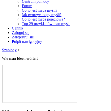
Centrum pomocy
Forum
Co to jest mapa myśli?
Jak tworzyć mapy myśli?
Co to jest mapa pojęciowa?
Top 29 przykładów map myśli
Cennik
Zaloguj się
Zarejestruj się
Pulpit nawigacyjny
Szablony
>
Wie man Ideen erörtert