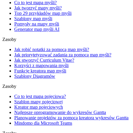
Co to jest mapa myśli?
Jak tworzyć mapy myśli?
Top 29 przykładów map myśli
Szablony map myśli
Pomysły na mapy myśli
Generator map myśli AI
Zasoby
Jak robić notatki za pomocą map myśli?
Jak priorytetyzować zadania za pomocą map myśli?
Jak stworzyć Curriculum Vitae?
Korzyści z mapowania myśli
Funkcje kreatora map myśli
Szablony Diagramów
Zasoby
Co to jest mapa pojęciowa?
Szablon mapy pojęciowej
Kreator map pojęciowych
Najlepsze oprogramowanie do wykresów Gantta
Planowanie projektów za pomocą kreatora wykresów Gantta
Mindomo dla Microsoft Teams