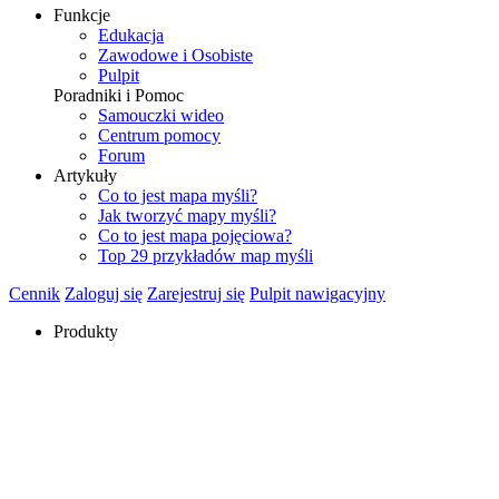
Funkcje
Edukacja
Zawodowe i Osobiste
Pulpit
Poradniki i Pomoc
Samouczki wideo
Centrum pomocy
Forum
Artykuły
Co to jest mapa myśli?
Jak tworzyć mapy myśli?
Co to jest mapa pojęciowa?
Top 29 przykładów map myśli
Cennik
Zaloguj się
Zarejestruj się
Pulpit nawigacyjny
Produkty