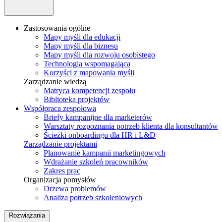
Zastosowania ogólne
Mapy myśli dla edukacji
Mapy myśli dla biznesu
Mapy myśli dla rozwoju osobistego
Technologia wspomagająca
Korzyści z mapowania myśli
Zarządzanie wiedzą
Matryca kompetencji zespołu
Biblioteka projektów
Współpraca zespołowa
Briefy kampanijne dla marketerów
Warsztaty rozpoznania potrzeb klienta dla konsultantów
Ścieżki onboardingu dla HR i L&D
Zarządzanie projektami
Planowanie kampanii marketingowych
Wdrażanie szkoleń pracowników
Zakres prac
Organizacja pomysłów
Drzewa problemów
Analiza potrzeb szkoleniowych
Rozwiązania