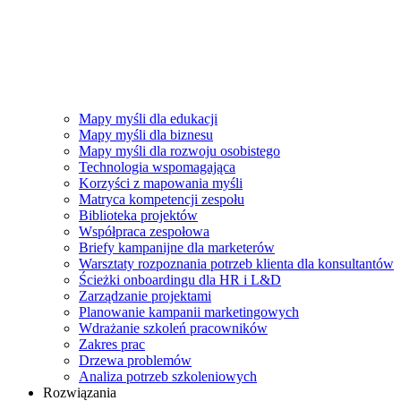
Mapy myśli dla edukacji
Mapy myśli dla biznesu
Mapy myśli dla rozwoju osobistego
Technologia wspomagająca
Korzyści z mapowania myśli
Matryca kompetencji zespołu
Biblioteka projektów
Współpraca zespołowa
Briefy kampanijne dla marketerów
Warsztaty rozpoznania potrzeb klienta dla konsultantów
Ścieżki onboardingu dla HR i L&D
Zarządzanie projektami
Planowanie kampanii marketingowych
Wdrażanie szkoleń pracowników
Zakres prac
Drzewa problemów
Analiza potrzeb szkoleniowych
Rozwiązania