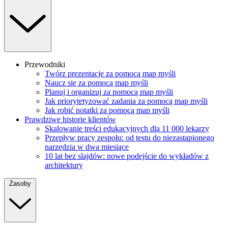
Przewodniki
Twórz prezentacje za pomocą map myśli
Naucz się za pomocą map myśli
Planuj i organizuj za pomocą map myśli
Jak priorytetyzować zadania za pomocą map myśli
Jak robić notatki za pomocą map myśli
Prawdziwe historie klientów
Skalowanie treści edukacyjnych dla 11 000 lekarzy
Przepływ pracy zespołu: od testu do niezastąpionego
narzędzia w dwa miesiące
10 lat bez slajdów: nowe podejście do wykładów z
architektury
Zasoby