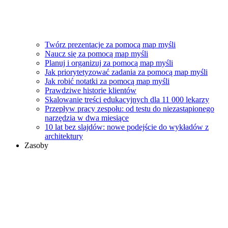
Twórz prezentacje za pomocą map myśli
Naucz się za pomocą map myśli
Planuj i organizuj za pomocą map myśli
Jak priorytetyzować zadania za pomocą map myśli
Jak robić notatki za pomocą map myśli
Prawdziwe historie klientów
Skalowanie treści edukacyjnych dla 11 000 lekarzy
Przepływ pracy zespołu: od testu do niezastąpionego
narzędzia w dwa miesiące
10 lat bez slajdów: nowe podejście do wykładów z
architektury
Zasoby