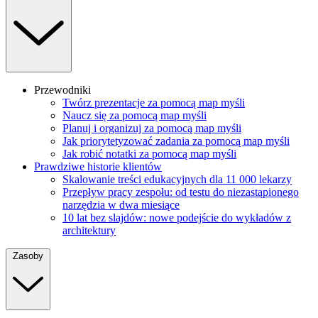
Przewodniki
Twórz prezentacje za pomocą map myśli
Naucz się za pomocą map myśli
Planuj i organizuj za pomocą map myśli
Jak priorytetyzować zadania za pomocą map myśli
Jak robić notatki za pomocą map myśli
Prawdziwe historie klientów
Skalowanie treści edukacyjnych dla 11 000 lekarzy
Przepływ pracy zespołu: od testu do niezastąpionego
narzędzia w dwa miesiące
10 lat bez slajdów: nowe podejście do wykładów z
architektury
Zasoby