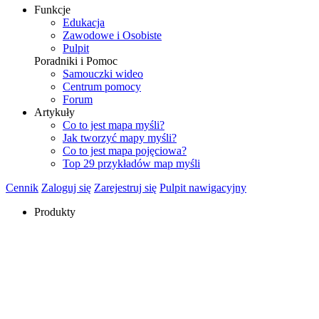
Funkcje
Edukacja
Zawodowe i Osobiste
Pulpit
Poradniki i Pomoc
Samouczki wideo
Centrum pomocy
Forum
Artykuły
Co to jest mapa myśli?
Jak tworzyć mapy myśli?
Co to jest mapa pojęciowa?
Top 29 przykładów map myśli
Cennik
Zaloguj się
Zarejestruj się
Pulpit nawigacyjny
Produkty