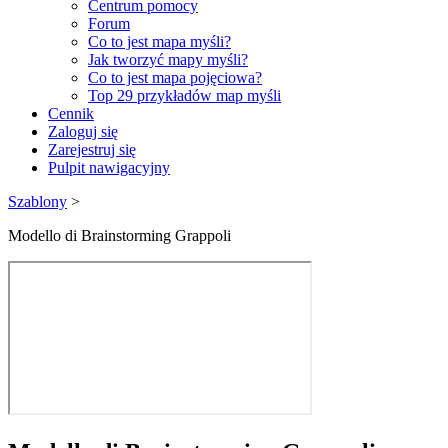
Centrum pomocy
Forum
Co to jest mapa myśli?
Jak tworzyć mapy myśli?
Co to jest mapa pojęciowa?
Top 29 przykładów map myśli
Cennik
Zaloguj się
Zarejestruj się
Pulpit nawigacyjny
Szablony
>
Modello di Brainstorming Grappoli