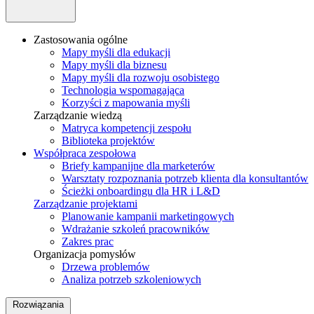
Zastosowania ogólne
Mapy myśli dla edukacji
Mapy myśli dla biznesu
Mapy myśli dla rozwoju osobistego
Technologia wspomagająca
Korzyści z mapowania myśli
Zarządzanie wiedzą
Matryca kompetencji zespołu
Biblioteka projektów
Współpraca zespołowa
Briefy kampanijne dla marketerów
Warsztaty rozpoznania potrzeb klienta dla konsultantów
Ścieżki onboardingu dla HR i L&D
Zarządzanie projektami
Planowanie kampanii marketingowych
Wdrażanie szkoleń pracowników
Zakres prac
Organizacja pomysłów
Drzewa problemów
Analiza potrzeb szkoleniowych
Rozwiązania