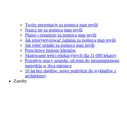
Twórz prezentacje za pomocą map myśli
Naucz się za pomocą map myśli
Planuj i organizuj za pomocą map myśli
Jak priorytetyzować zadania za pomocą map myśli
Jak robić notatki za pomocą map myśli
Prawdziwe historie klientów
Skalowanie treści edukacyjnych dla 11 000 lekarzy
Przepływ pracy zespołu: od testu do niezastąpionego
narzędzia w dwa miesiące
10 lat bez slajdów: nowe podejście do wykładów z
architektury
Zasoby