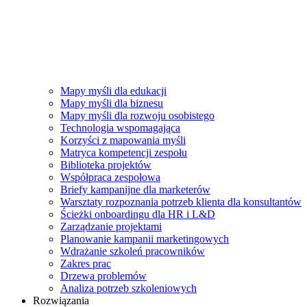
Mapy myśli dla edukacji
Mapy myśli dla biznesu
Mapy myśli dla rozwoju osobistego
Technologia wspomagająca
Korzyści z mapowania myśli
Matryca kompetencji zespołu
Biblioteka projektów
Współpraca zespołowa
Briefy kampanijne dla marketerów
Warsztaty rozpoznania potrzeb klienta dla konsultantów
Ścieżki onboardingu dla HR i L&D
Zarządzanie projektami
Planowanie kampanii marketingowych
Wdrażanie szkoleń pracowników
Zakres prac
Drzewa problemów
Analiza potrzeb szkoleniowych
Rozwiązania