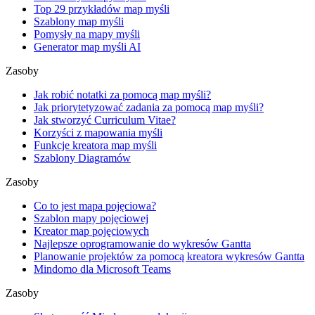
Top 29 przykładów map myśli
Szablony map myśli
Pomysły na mapy myśli
Generator map myśli AI
Zasoby
Jak robić notatki za pomocą map myśli?
Jak priorytetyzować zadania za pomocą map myśli?
Jak stworzyć Curriculum Vitae?
Korzyści z mapowania myśli
Funkcje kreatora map myśli
Szablony Diagramów
Zasoby
Co to jest mapa pojęciowa?
Szablon mapy pojęciowej
Kreator map pojęciowych
Najlepsze oprogramowanie do wykresów Gantta
Planowanie projektów za pomocą kreatora wykresów Gantta
Mindomo dla Microsoft Teams
Zasoby