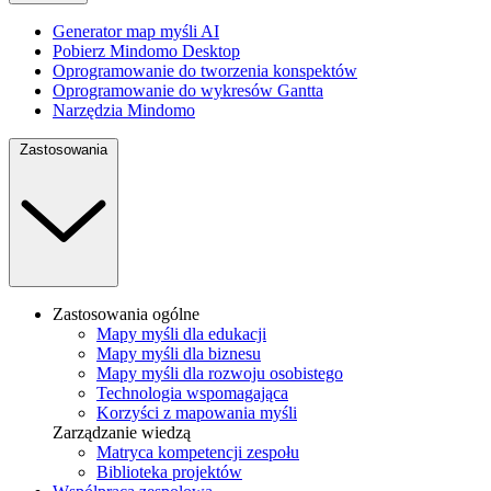
Generator map myśli AI
Pobierz Mindomo Desktop
Oprogramowanie do tworzenia konspektów
Oprogramowanie do wykresów Gantta
Narzędzia Mindomo
Zastosowania
Zastosowania ogólne
Mapy myśli dla edukacji
Mapy myśli dla biznesu
Mapy myśli dla rozwoju osobistego
Technologia wspomagająca
Korzyści z mapowania myśli
Zarządzanie wiedzą
Matryca kompetencji zespołu
Biblioteka projektów