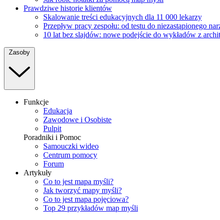
Prawdziwe historie klientów
Skalowanie treści edukacyjnych dla 11 000 lekarzy
Przepływ pracy zespołu: od testu do niezastąpionego na
10 lat bez slajdów: nowe podejście do wykładów z archi
Zasoby
Funkcje
Edukacja
Zawodowe i Osobiste
Pulpit
Poradniki i Pomoc
Samouczki wideo
Centrum pomocy
Forum
Artykuły
Co to jest mapa myśli?
Jak tworzyć mapy myśli?
Co to jest mapa pojęciowa?
Top 29 przykładów map myśli