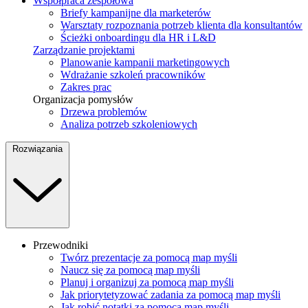
Współpraca zespołowa
Briefy kampanijne dla marketerów
Warsztaty rozpoznania potrzeb klienta dla konsultantów
Ścieżki onboardingu dla HR i L&D
Zarządzanie projektami
Planowanie kampanii marketingowych
Wdrażanie szkoleń pracowników
Zakres prac
Organizacja pomysłów
Drzewa problemów
Analiza potrzeb szkoleniowych
Rozwiązania
Przewodniki
Twórz prezentacje za pomocą map myśli
Naucz się za pomocą map myśli
Planuj i organizuj za pomocą map myśli
Jak priorytetyzować zadania za pomocą map myśli
Jak robić notatki za pomocą map myśli