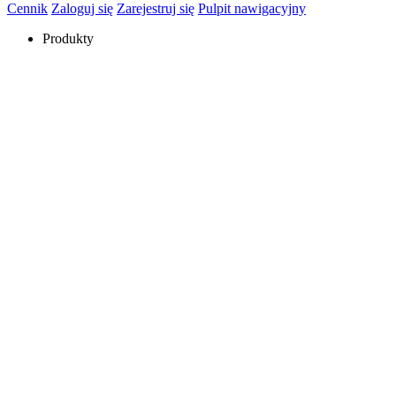
Cennik
Zaloguj się
Zarejestruj się
Pulpit nawigacyjny
Produkty