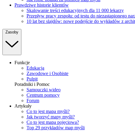
Prawdziwe historie klientów
Skalowanie treści edukacyjnych dla 11 000 lekarzy
Przepływ pracy zespołu: od testu do niezastąpionego na
10 lat bez slajdów: nowe podejście do wykładów z archi
Zasoby
Funkcje
Edukacja
Zawodowe i Osobiste
Pulpit
Poradniki i Pomoc
Samouczki wideo
Centrum pomocy
Forum
Artykuły
Co to jest mapa myśli?
Jak tworzyć mapy myśli?
Co to jest mapa pojęciowa?
Top 29 przykładów map myśli