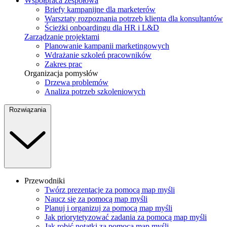
Współpraca zespołowa
Briefy kampanijne dla marketerów
Warsztaty rozpoznania potrzeb klienta dla konsultantów
Ścieżki onboardingu dla HR i L&D
Zarządzanie projektami
Planowanie kampanii marketingowych
Wdrażanie szkoleń pracowników
Zakres prac
Organizacja pomysłów
Drzewa problemów
Analiza potrzeb szkoleniowych
Rozwiązania
Przewodniki
Twórz prezentacje za pomocą map myśli
Naucz się za pomocą map myśli
Planuj i organizuj za pomocą map myśli
Jak priorytetyzować zadania za pomocą map myśli
Jak robić notatki za pomocą map myśli