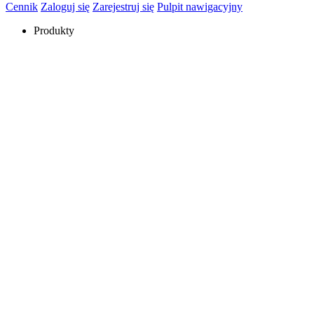
Cennik
Zaloguj się
Zarejestruj się
Pulpit nawigacyjny
Produkty