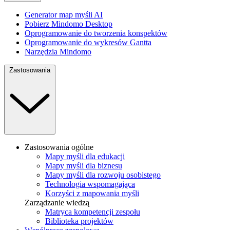
Generator map myśli AI
Pobierz Mindomo Desktop
Oprogramowanie do tworzenia konspektów
Oprogramowanie do wykresów Gantta
Narzędzia Mindomo
Zastosowania
Zastosowania ogólne
Mapy myśli dla edukacji
Mapy myśli dla biznesu
Mapy myśli dla rozwoju osobistego
Technologia wspomagająca
Korzyści z mapowania myśli
Zarządzanie wiedzą
Matryca kompetencji zespołu
Biblioteka projektów