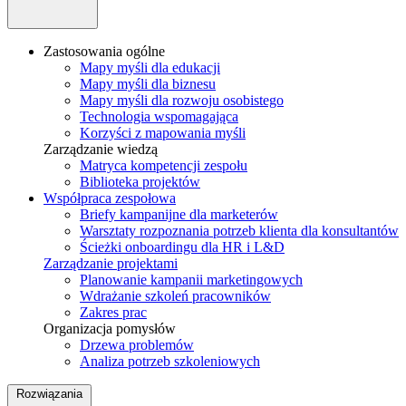
Zastosowania ogólne
Mapy myśli dla edukacji
Mapy myśli dla biznesu
Mapy myśli dla rozwoju osobistego
Technologia wspomagająca
Korzyści z mapowania myśli
Zarządzanie wiedzą
Matryca kompetencji zespołu
Biblioteka projektów
Współpraca zespołowa
Briefy kampanijne dla marketerów
Warsztaty rozpoznania potrzeb klienta dla konsultantów
Ścieżki onboardingu dla HR i L&D
Zarządzanie projektami
Planowanie kampanii marketingowych
Wdrażanie szkoleń pracowników
Zakres prac
Organizacja pomysłów
Drzewa problemów
Analiza potrzeb szkoleniowych
Rozwiązania