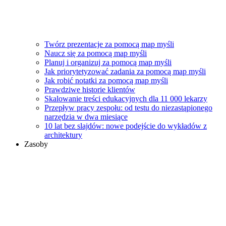
Twórz prezentacje za pomocą map myśli
Naucz się za pomocą map myśli
Planuj i organizuj za pomocą map myśli
Jak priorytetyzować zadania za pomocą map myśli
Jak robić notatki za pomocą map myśli
Prawdziwe historie klientów
Skalowanie treści edukacyjnych dla 11 000 lekarzy
Przepływ pracy zespołu: od testu do niezastąpionego
narzędzia w dwa miesiące
10 lat bez slajdów: nowe podejście do wykładów z
architektury
Zasoby