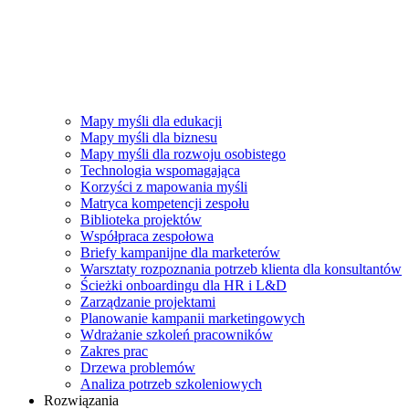
Mapy myśli dla edukacji
Mapy myśli dla biznesu
Mapy myśli dla rozwoju osobistego
Technologia wspomagająca
Korzyści z mapowania myśli
Matryca kompetencji zespołu
Biblioteka projektów
Współpraca zespołowa
Briefy kampanijne dla marketerów
Warsztaty rozpoznania potrzeb klienta dla konsultantów
Ścieżki onboardingu dla HR i L&D
Zarządzanie projektami
Planowanie kampanii marketingowych
Wdrażanie szkoleń pracowników
Zakres prac
Drzewa problemów
Analiza potrzeb szkoleniowych
Rozwiązania