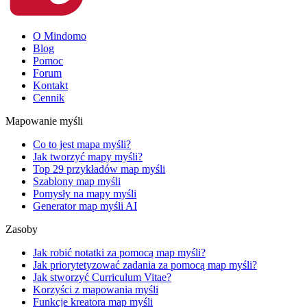
O Mindomo
Blog
Pomoc
Forum
Kontakt
Cennik
Mapowanie myśli
Co to jest mapa myśli?
Jak tworzyć mapy myśli?
Top 29 przykładów map myśli
Szablony map myśli
Pomysły na mapy myśli
Generator map myśli AI
Zasoby
Jak robić notatki za pomocą map myśli?
Jak priorytetyzować zadania za pomocą map myśli?
Jak stworzyć Curriculum Vitae?
Korzyści z mapowania myśli
Funkcje kreatora map myśli