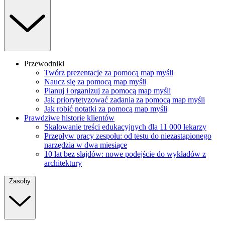
Przewodniki
Twórz prezentacje za pomocą map myśli
Naucz się za pomocą map myśli
Planuj i organizuj za pomocą map myśli
Jak priorytetyzować zadania za pomocą map myśli
Jak robić notatki za pomocą map myśli
Prawdziwe historie klientów
Skalowanie treści edukacyjnych dla 11 000 lekarzy
Przepływ pracy zespołu: od testu do niezastąpionego
narzędzia w dwa miesiące
10 lat bez slajdów: nowe podejście do wykładów z
architektury
Zasoby