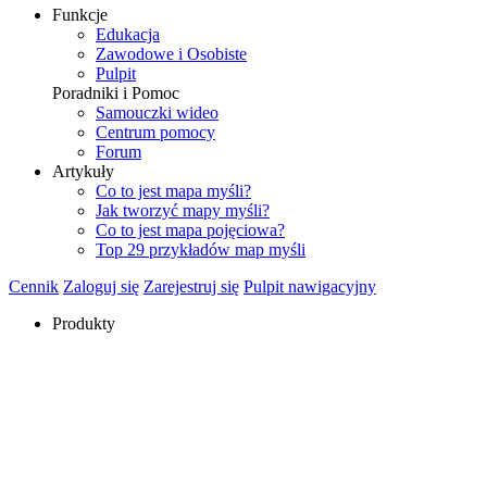
Funkcje
Edukacja
Zawodowe i Osobiste
Pulpit
Poradniki i Pomoc
Samouczki wideo
Centrum pomocy
Forum
Artykuły
Co to jest mapa myśli?
Jak tworzyć mapy myśli?
Co to jest mapa pojęciowa?
Top 29 przykładów map myśli
Cennik
Zaloguj się
Zarejestruj się
Pulpit nawigacyjny
Produkty