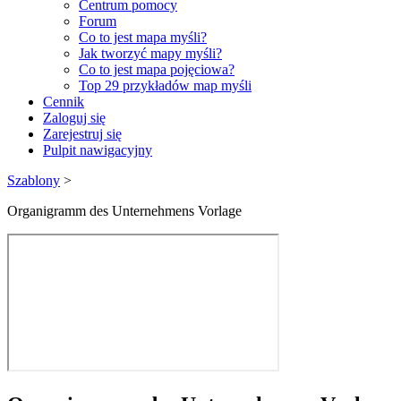
Centrum pomocy
Forum
Co to jest mapa myśli?
Jak tworzyć mapy myśli?
Co to jest mapa pojęciowa?
Top 29 przykładów map myśli
Cennik
Zaloguj się
Zarejestruj się
Pulpit nawigacyjny
Szablony
>
Organigramm des Unternehmens Vorlage