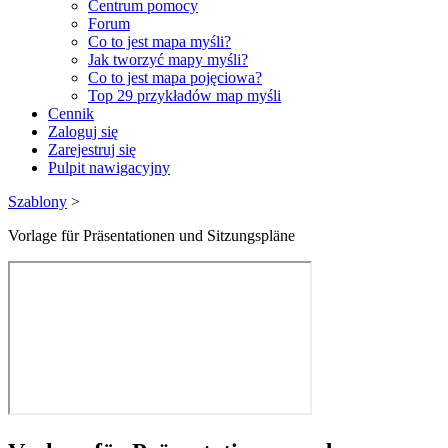
Centrum pomocy
Forum
Co to jest mapa myśli?
Jak tworzyć mapy myśli?
Co to jest mapa pojęciowa?
Top 29 przykładów map myśli
Cennik
Zaloguj się
Zarejestruj się
Pulpit nawigacyjny
Szablony
>
Vorlage für Präsentationen und Sitzungspläne