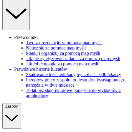
Przewodniki
Twórz prezentacje za pomocą map myśli
Naucz się za pomocą map myśli
Planuj i organizuj za pomocą map myśli
Jak priorytetyzować zadania za pomocą map myśli
Jak robić notatki za pomocą map myśli
Prawdziwe historie klientów
Skalowanie treści edukacyjnych dla 11 000 lekarzy
Przepływ pracy zespołu: od testu do niezastąpionego
narzędzia w dwa miesiące
10 lat bez slajdów: nowe podejście do wykładów z
architektury
Zasoby