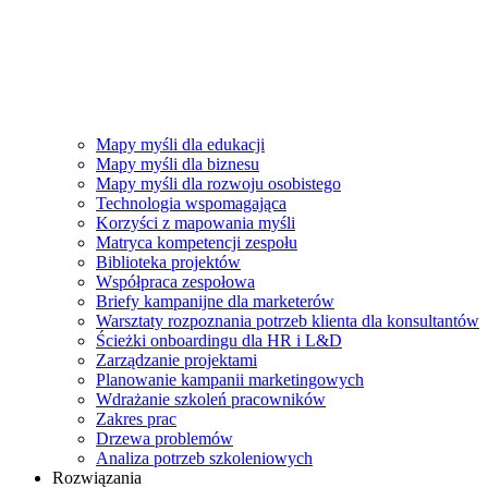
Mapy myśli dla edukacji
Mapy myśli dla biznesu
Mapy myśli dla rozwoju osobistego
Technologia wspomagająca
Korzyści z mapowania myśli
Matryca kompetencji zespołu
Biblioteka projektów
Współpraca zespołowa
Briefy kampanijne dla marketerów
Warsztaty rozpoznania potrzeb klienta dla konsultantów
Ścieżki onboardingu dla HR i L&D
Zarządzanie projektami
Planowanie kampanii marketingowych
Wdrażanie szkoleń pracowników
Zakres prac
Drzewa problemów
Analiza potrzeb szkoleniowych
Rozwiązania