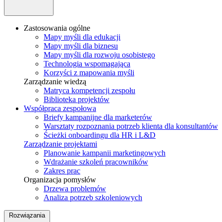
Zastosowania ogólne
Mapy myśli dla edukacji
Mapy myśli dla biznesu
Mapy myśli dla rozwoju osobistego
Technologia wspomagająca
Korzyści z mapowania myśli
Zarządzanie wiedzą
Matryca kompetencji zespołu
Biblioteka projektów
Współpraca zespołowa
Briefy kampanijne dla marketerów
Warsztaty rozpoznania potrzeb klienta dla konsultantów
Ścieżki onboardingu dla HR i L&D
Zarządzanie projektami
Planowanie kampanii marketingowych
Wdrażanie szkoleń pracowników
Zakres prac
Organizacja pomysłów
Drzewa problemów
Analiza potrzeb szkoleniowych
Rozwiązania