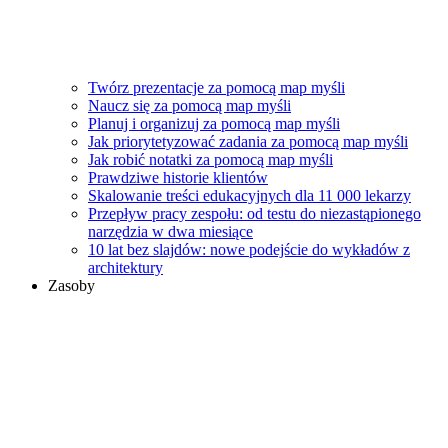
Twórz prezentacje za pomocą map myśli
Naucz się za pomocą map myśli
Planuj i organizuj za pomocą map myśli
Jak priorytetyzować zadania za pomocą map myśli
Jak robić notatki za pomocą map myśli
Prawdziwe historie klientów
Skalowanie treści edukacyjnych dla 11 000 lekarzy
Przepływ pracy zespołu: od testu do niezastąpionego
narzędzia w dwa miesiące
10 lat bez slajdów: nowe podejście do wykładów z
architektury
Zasoby