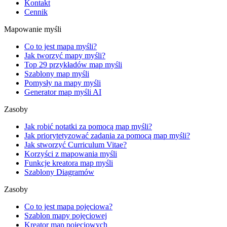
Kontakt
Cennik
Mapowanie myśli
Co to jest mapa myśli?
Jak tworzyć mapy myśli?
Top 29 przykładów map myśli
Szablony map myśli
Pomysły na mapy myśli
Generator map myśli AI
Zasoby
Jak robić notatki za pomocą map myśli?
Jak priorytetyzować zadania za pomocą map myśli?
Jak stworzyć Curriculum Vitae?
Korzyści z mapowania myśli
Funkcje kreatora map myśli
Szablony Diagramów
Zasoby
Co to jest mapa pojęciowa?
Szablon mapy pojęciowej
Kreator map pojęciowych