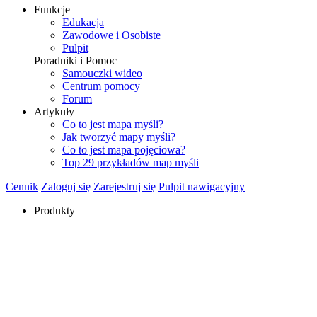
Funkcje
Edukacja
Zawodowe i Osobiste
Pulpit
Poradniki i Pomoc
Samouczki wideo
Centrum pomocy
Forum
Artykuły
Co to jest mapa myśli?
Jak tworzyć mapy myśli?
Co to jest mapa pojęciowa?
Top 29 przykładów map myśli
Cennik
Zaloguj się
Zarejestruj się
Pulpit nawigacyjny
Produkty