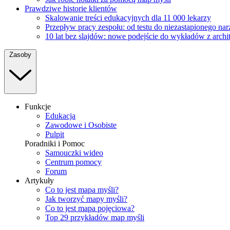
Prawdziwe historie klientów
Skalowanie treści edukacyjnych dla 11 000 lekarzy
Przepływ pracy zespołu: od testu do niezastąpionego na
10 lat bez slajdów: nowe podejście do wykładów z archi
Zasoby
Funkcje
Edukacja
Zawodowe i Osobiste
Pulpit
Poradniki i Pomoc
Samouczki wideo
Centrum pomocy
Forum
Artykuły
Co to jest mapa myśli?
Jak tworzyć mapy myśli?
Co to jest mapa pojęciowa?
Top 29 przykładów map myśli