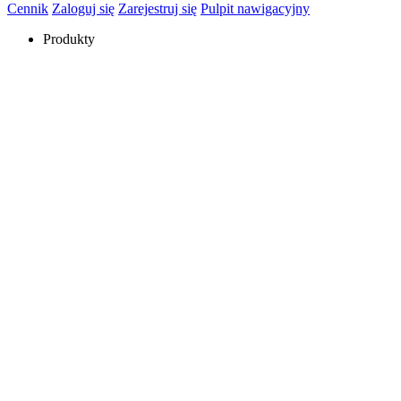
Cennik
Zaloguj się
Zarejestruj się
Pulpit nawigacyjny
Produkty