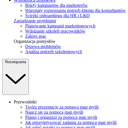
Współpraca zespołowa
Briefy kampanijne dla marketerów
Warsztaty rozpoznania potrzeb klienta dla konsultantów
Ścieżki onboardingu dla HR i L&D
Zarządzanie projektami
Planowanie kampanii marketingowych
Wdrażanie szkoleń pracowników
Zakres prac
Organizacja pomysłów
Drzewa problemów
Analiza potrzeb szkoleniowych
Rozwiązania
Przewodniki
Twórz prezentacje za pomocą map myśli
Naucz się za pomocą map myśli
Planuj i organizuj za pomocą map myśli
Jak priorytetyzować zadania za pomocą map myśli
Jak robić notatki za pomocą map myśli