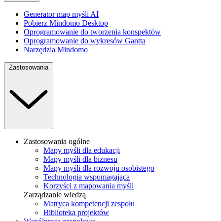
Generator map myśli AI
Pobierz Mindomo Desktop
Oprogramowanie do tworzenia konspektów
Oprogramowanie do wykresów Gantta
Narzędzia Mindomo
Zastosowania
Zastosowania ogólne
Mapy myśli dla edukacji
Mapy myśli dla biznesu
Mapy myśli dla rozwoju osobistego
Technologia wspomagająca
Korzyści z mapowania myśli
Zarządzanie wiedzą
Matryca kompetencji zespołu
Biblioteka projektów