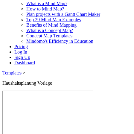
What is a Mind Map?
How to Mind Map?
Plan projects with a Gantt Chart Maker
Top 29 Mind Map Examples
Benefits of Mind Mapping
What is a Concept Map?
Concept Map Templates
Mindomo's Efficiency in Education
Pricing
Log In
Sign Up
Dashboard
Templates
>
Haushaltsplanung Vorlage