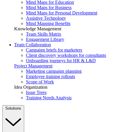
Mind Maps for Education
Mind Maps for Business
Mind Maps for Personal Development
Assistive Technology
Mind Mapping Benefits
Knowledge Management
Team Skills Matrix
Engagement Library
Team Collaboration
Campaign briefs for marketers
Client discovery workshops for consultants
Onboarding journeys for HR & L&D
Project Management
Marketing campaign planning
Employee training rollouts
Scope of Work
Idea Organization
Issue Trees
Training Needs Analysis
Solutions