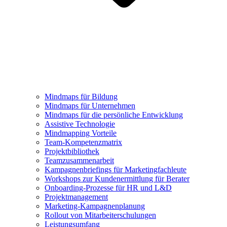
Mindmaps für Bildung
Mindmaps für Unternehmen
Mindmaps für die persönliche Entwicklung
Assistive Technologie
Mindmapping Vorteile
Team-Kompetenzmatrix
Projektbibliothek
Teamzusammenarbeit
Kampagnenbriefings für Marketingfachleute
Workshops zur Kundenermittlung für Berater
Onboarding-Prozesse für HR und L&D
Projektmanagement
Marketing-Kampagnenplanung
Rollout von Mitarbeiterschulungen
Leistungsumfang