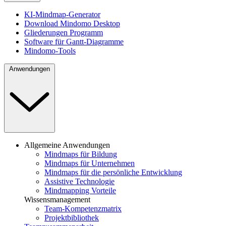
KI-Mindmap-Generator
Download Mindomo Desktop
Gliederungen Programm
Software für Gantt-Diagramme
Mindomo-Tools
Anwendungen
Allgemeine Anwendungen
Mindmaps für Bildung
Mindmaps für Unternehmen
Mindmaps für die persönliche Entwicklung
Assistive Technologie
Mindmapping Vorteile
Wissensmanagement
Team-Kompetenzmatrix
Projektbibliothek