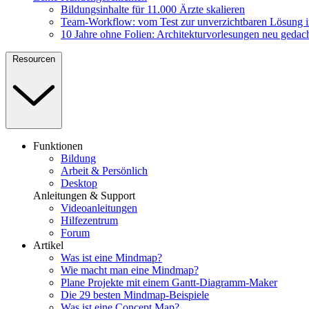
Bildungsinhalte für 11.000 Ärzte skalieren
Team-Workflow: vom Test zur unverzichtbaren Lösung 
10 Jahre ohne Folien: Architekturvorlesungen neu gedac
Resourcen
Funktionen
Bildung
Arbeit & Persönlich
Desktop
Anleitungen & Support
Videoanleitungen
Hilfezentrum
Forum
Artikel
Was ist eine Mindmap?
Wie macht man eine Mindmap?
Plane Projekte mit einem Gantt-Diagramm-Maker
Die 29 besten Mindmap-Beispiele
Was ist eine Concept Map?