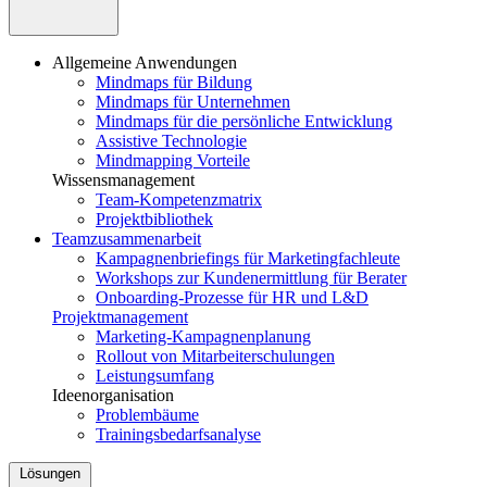
Allgemeine Anwendungen
Mindmaps für Bildung
Mindmaps für Unternehmen
Mindmaps für die persönliche Entwicklung
Assistive Technologie
Mindmapping Vorteile
Wissensmanagement
Team-Kompetenzmatrix
Projektbibliothek
Teamzusammenarbeit
Kampagnenbriefings für Marketingfachleute
Workshops zur Kundenermittlung für Berater
Onboarding-Prozesse für HR und L&D
Projektmanagement
Marketing-Kampagnenplanung
Rollout von Mitarbeiterschulungen
Leistungsumfang
Ideenorganisation
Problembäume
Trainingsbedarfsanalyse
Lösungen