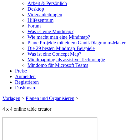
Arbeit & Persönlich
Desktop
Videoanleitungen
Hilfezentrum
Forum
Was ist eine Mindmap?
Wie macht man eine Mindmap?
Plane Projekte mit einem Gantt-Diagramm-Maker
Die 29 besten Mindmap-Beispiele
Was ist eine Concept Map?
Mindmapping als assistive Technologie
Mindomo für Microsoft Teams
Preise
Anmelden
Registrieren
Dashboard
Vorlagen
>
Planen und Organisieren
>
4 x 4 online table creator