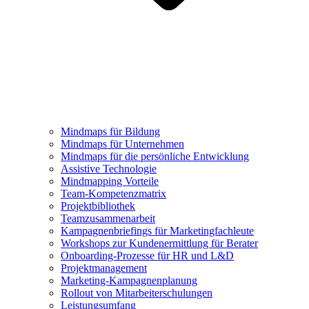
Mindmaps für Bildung
Mindmaps für Unternehmen
Mindmaps für die persönliche Entwicklung
Assistive Technologie
Mindmapping Vorteile
Team-Kompetenzmatrix
Projektbibliothek
Teamzusammenarbeit
Kampagnenbriefings für Marketingfachleute
Workshops zur Kundenermittlung für Berater
Onboarding-Prozesse für HR und L&D
Projektmanagement
Marketing-Kampagnenplanung
Rollout von Mitarbeiterschulungen
Leistungsumfang