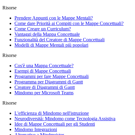
Risorse
Prendere Appunti con le Mappe Mentali?
Come dare Priorità ai Compiti con le Mappe Concettuali?
Come Creare un Curriculum?
Vantaggi della Mappa Concettuale
Funzionalità del Creatore di Mappe Concettuali
Modelli di Mappe Mentali più popolari
Risorse
Cos'è una Mappa Concettuale?
Esempi di Mappe Concettuali
Programmi per fare Mappe Concettuali
Programma per Diagrammi di Gantt
Creatore di Diagrammi di Gantt
Mindomo per Microsoft Teams
Risorse
L'efficienza di Mindomo nell'istruzione
Neurodiversità: Mindomo come Tecnologia Assistiva
Idee di Mappe Concettuali per gli Studenti
Mindomo Integrazioni
Alternative a Mindmeister