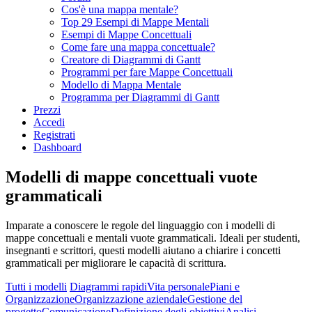
Cos'è una mappa mentale?
Top 29 Esempi di Mappe Mentali
Esempi di Mappe Concettuali
Come fare una mappa concettuale?
Creatore di Diagrammi di Gantt
Programmi per fare Mappe Concettuali
Modello di Mappa Mentale
Programma per Diagrammi di Gantt
Prezzi
Accedi
Registrati
Dashboard
Modelli di mappe concettuali vuote
grammaticali
Imparate a conoscere le regole del linguaggio con i modelli di
mappe concettuali e mentali vuote grammaticali. Ideali per studenti,
insegnanti e scrittori, questi modelli aiutano a chiarire i concetti
grammaticali per migliorare le capacità di scrittura.
Tutti i modelli
Diagrammi rapidi
Vita personale
Piani e
Organizzazione
Organizzazione aziendale
Gestione del
progetto
Comunicazione
Definizione degli obiettivi
Analisi