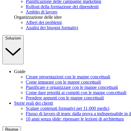
Pianificazione delle campagne marketing
Rollout della formazione dei dipendenti
Ambito di lavoro
Organizzazione delle idee
Alberi dei problemi
Analisi dei bisogni formativi
Soluzioni
Guide
Creare presentazioni con le mappe concettuali
Come imparare con le mappe concettuali
Pianificare e organizzare con le mappe concettuali
Come dare priorità ai compiti con le mappe concettuali
Prendere appunti con le mappe concettuali
Storie reali dei clienti
Scalare contenuti formativi per 11.000 medici
Flusso di lavoro di team: dalla prova a indispensabile in 
10 anni senza slide: ripensare le lezioni di architettura
Risorse