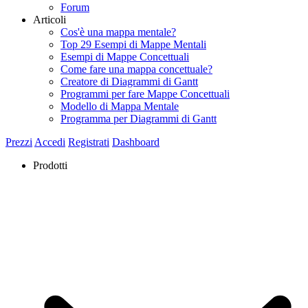
Forum
Articoli
Cos'è una mappa mentale?
Top 29 Esempi di Mappe Mentali
Esempi di Mappe Concettuali
Come fare una mappa concettuale?
Creatore di Diagrammi di Gantt
Programmi per fare Mappe Concettuali
Modello di Mappa Mentale
Programma per Diagrammi di Gantt
Prezzi
Accedi
Registrati
Dashboard
Prodotti